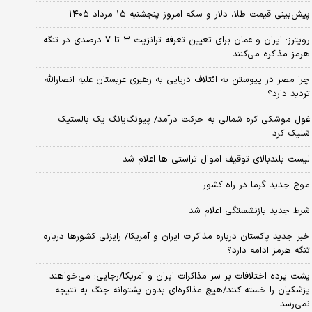
پیش‌بینی قیمت طلا، دلار و سکه امروز پنجشنبه ۱۵ مرداد ۱۴۰۵
رویترز: ایران و عمان برای تعیین تعرفه ترانزیت ۳ تا ۷ درصدی در تنگه
هرمز مذاکره می‌کنند
چرا مصر در پیوستن به ائتلاف دریایی به رهبری عربستان علیه انصارالله
تردید دارد؟
غول موشکی کره شمالی به حرکت درآمد/ پیونگ‌یانگ یک بالستیک
شلیک کرد
لیست بلندبالای توقیف اموال تراستی ها اعلام شد
موج جدید گرما در راه کشور
شرط جدید بازنشستگی اعلام شد
خبر جدید پاکستان درباره مذاکرات ایران و آمریکا/ رایزنی کشورها درباره
تنگه هرمز ادامه دارد؟
پشت پرده اختلافات بر سر مذاکرات ایران و آمریکا/رجایی: می‌خواهند
پزشکیان را خسته کنند/هیچ مذاکره‌ای بدون پشتوانه جنگ به نتیجه
نمی‌رسد