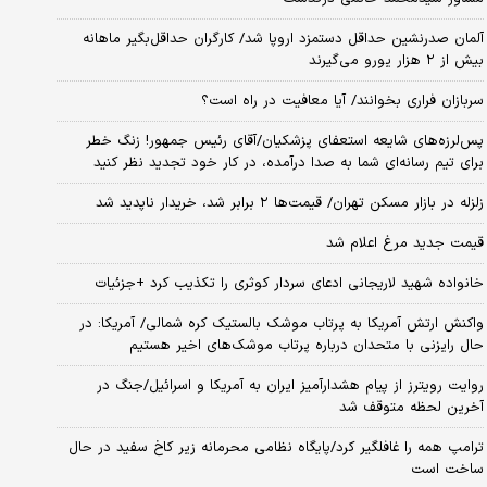
آلمان صدرنشین حداقل دستمزد اروپا شد/ کارگران حداقل‌بگیر ماهانه
بیش از ۲ هزار یورو می‌گیرند
سربازان فراری بخوانند/ آیا معافیت در راه است؟
پس‌لرزه‌های شایعه استعفای پزشکیان/آقای رئیس جمهور! زنگ خطر
برای تیم رسانه‌ای شما به صدا درآمده، در کار خود تجدید نظر کنید
زلزله در بازار مسکن تهران/ قیمت‌ها ۲ برابر شد، خریدار ناپدید شد
قیمت جدید مرغ اعلام شد
خانواده شهید لاریجانی ادعای سردار کوثری را تکذیب کرد +جزئیات
واکنش ارتش آمریکا به پرتاب موشک بالستیک کره شمالی/ آمریکا: در
حال رایزنی با متحدان درباره پرتاب موشک‌های اخیر هستیم
روایت رویترز از پیام هشدارآمیز ایران به آمریکا و اسرائیل/جنگ در
آخرین لحظه متوقف شد
ترامپ همه را غافلگیر کرد/پایگاه نظامی محرمانه زیر کاخ سفید در حال
ساخت است