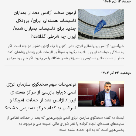
جمعه، ۱۲ دی ۱۴۰۴
آزمون سخت آژانس بعد از بمباران
تاسیسات هسته‌ای ایران/ پروتکل
جدید برای تاسیسات بمباران شده/
ایران چه شرطی گذاشت؟
خبرآنلاین:
آژانس بین‌المللی انرژی اتمی اکنون با یک آزمون دشوار مواجه است. اگر
به سادگی خواسته ایران را نادیده بگیرد و صرفاً بر الزامات فنی پادمان پافشاری کند،
خطر از دست دادن دسترسی و عمیق‌تر شدن شکاف را می‌پذیرد. اگر هم وارد میدان
سیاسی شود و بخواهد درباره مشروعیت حمله قضاوت کند، ممکن است بی‌طرفی
خود را خدشه‌دار سازد.
دوشنبه، ۲۴ آذر ۱۴۰۴
توضیحات مهم سخنگوی سازمان انرژی
اتمی درباره بازرسی از مراکز هسته‌ای
ایران/ آژانس بعد از حملات آمریکا و
اسرائیل به کدام مراکز دسترسی داشت؟
ايسنا:
به گفته سخنگوی سازمان انرژی اتمی بازرسی‌هایی که بعد از حملات نظامی از
سایت‌های هسته‌ای انجام گرفته با نظر شورای عالی امنیت ملی و مربوط به
بخش‌هایی است که به آنها حمله نشده است.