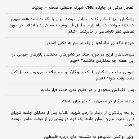
انفجار مرگبار در جایگاه CNG شهرک صنعتی صحنه + جزئیات
پزشکیان: تنها کسانی که در خیابان بودند ایران را نگه نداشتند همه سهیم
هستند/ حوادث دی‌ماه پارسال قابل فراموشی نیست/ رهبر انقلاب در مورد
تفاهم، نظر کارشناسی را پذیرفتند +فیلم
خروج ناگهانی نتانیاهو از یک مراسم به دلایل امنیتی
سیاست‌های ارزی در دوره جنگ در کشورهای مختلف/ بازارهای جهانی در
این هفته چه عملکردی داشتند؟ +فیلم
شوخی جالب پزشکیان با یک خبرنگار/ تو نیم ساعت نمی‌تونی تحمل کنی،
دادِت رفت هوا؟ +فیلم
یمن: نفتکش سعودی را در خلیج عدن هدف قرار دادیم
حادثه مرگبار در اصفهان؛ ۴ نفر جان باختند
روایت پزشکیان از دیدار با رهبر شهید انقلاب پس از بمباران جلسه شورای
عالی امنیت ملی؛ ایشان مانند یک کوه در پشتیبانی از دولت حامی بودند
+فیلم
اولین واکنش نتانیاهو به نشست امان درباره فلسطین