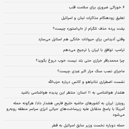
۶ خوراکی ضروری برای سلامت قلب
تعلیق زودهنگام مذاکرات لبنان و اسرائیل
پشت پرده حذف تلگرام از «اپ‌استور» چیست؟
وقتی آدیداس برای حیوانات خانگی هم استایل می‌سازد
ترامپ: توافق با ایران را ترجیح می‌دهم
چرا محمدباقر خرازی حتی بلد نیست خوب دروغ بگوید؟
ماجرای نصب سنگ مزار اکبر عبدی چیست؟
نشست اضطراری نتانیاهو و کاتس درباره حزب‌الله
هشدار هواشناسی به ۱۱ استان؛ منتظر این پدیده هواشناسی باشید
رویترز: ایران به کشورهای حاشیه خلیج فارس هشدار داد/ هرگونه حمله
آمریکا با پاسخ متقابل علیه زیرساخت‌های حیاتی انرژی سراسر منطقه روبه‌رو
می‌شود
حمله دوباره نخست وزیر سابق اسرائیل به قطر