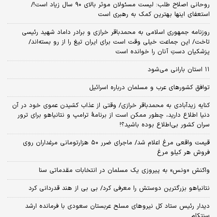
روحانی اصلاح طلب: ‌لیست مسئولان موثر بالای ۹۰ سال زیاد است!/
استعفای اینها بهترین کمک به رهبری است
روزنامه جمهوری اسلامی به محمدباقر خرازی و برادر داماد شهید رئیسی
تاخت/ این جماعت خیلی وقت است برای ایران تیغ را از رو بسته‌اند/
پزشکیان دستِ آنان را خوانده است
۱۱ استان بارانی می‌شود
توافق کشورهای عرب و مسلمان درباره اسرائیل
کنایه زیدآبادی به محمدباقر خرازی/ وقتی از عذاب کشیدن عموی خود در آن
دنیا اطلاع دارید، چطور ممکن است از برنامهٔ ترامپ و نتانیاهو برای ترور
سران کشور بی‌اطلاع بوده باشید؟!
قیمت واقعی مرغ اعلام شد/ ماجرای ضرر ۵۰ هزارتومانی مرغداران روی
فروش هر کیلو مرغ
واکنش «ونس» به پیروزی یک مسلمان در انتخابات مقدماتی سنا
نتانیاهو بزرگترین دوستش را معرفی کرد/ بی بی از هند قدردانی کرد
دیدار رئیس ستاد کل نیروهای مسلح عربستان سعودی با فرمانده ارشد
سنتکام