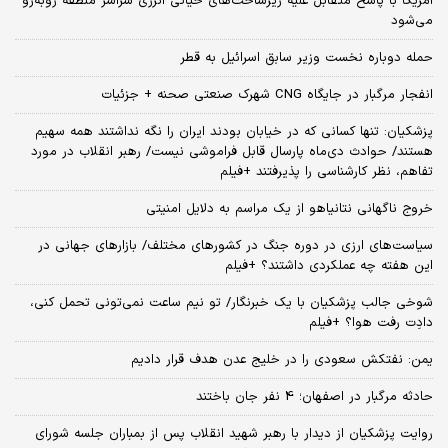
آمریکا با پاسخ متقابل علیه زیرساخت‌های حیاتی انرژی سراسر منطقه روبه‌رو
می‌شود
حمله دوباره نخست وزیر سابق اسرائیل به قطر
انفجار مرگبار در جایگاه CNG شهرک صنعتی صحنه + جزئیات
پزشکیان: تنها کسانی که در خیابان بودند ایران را نگه نداشتند همه سهیم
هستند/ حوادث دی‌ماه پارسال قابل فراموشی نیست/ رهبر انقلاب در مورد
تفاهم، نظر کارشناسی را پذیرفتند +فیلم
خروج ناگهانی نتانیاهو از یک مراسم به دلایل امنیتی
سیاست‌های ارزی در دوره جنگ در کشورهای مختلف/ بازارهای جهانی در
این هفته چه عملکردی داشتند؟ +فیلم
شوخی جالب پزشکیان با یک خبرنگار/ تو نیم ساعت نمی‌تونی تحمل کنی،
دادِت رفت هوا؟ +فیلم
یمن: نفتکش سعودی را در خلیج عدن هدف قرار دادیم
حادثه مرگبار در اصفهان؛ 4 نفر جان باختند
روایت پزشکیان از دیدار با رهبر شهید انقلاب پس از بمباران جلسه شورای