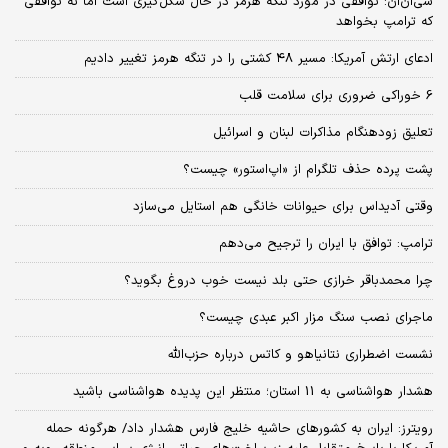
سی‌ان‌ان: توافقی در مورد تنگه هرمز در حال شکل‌گیری است اما نه توافقی
که ترامپ بخواهد
ادعای ارتش آمریکا: مسیر ۴۸ کشتی را در تنگه هرمز تغییر دادیم
6 خوراکی ضروری برای سلامت قلب
تعلیق زودهنگام مذاکرات لبنان و اسرائیل
پشت پرده حذف تلگرام از «اپ‌استور» چیست؟
وقتی آدیداس برای حیوانات خانگی هم استایل می‌سازد
ترامپ: توافق با ایران را ترجیح می‌دهم
چرا محمدباقر خرازی حتی بلد نیست خوب دروغ بگوید؟
ماجرای نصب سنگ مزار اکبر عبدی چیست؟
نشست اضطراری نتانیاهو و کاتس درباره حزب‌الله
هشدار هواشناسی به 11 استان؛ منتظر این پدیده هواشناسی باشید
رویترز: ایران به کشورهای حاشیه خلیج فارس هشدار داد/ هرگونه حمله