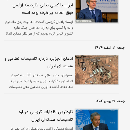
ایران با کسی تبانی نکردیم/ آژانس
فوق‌ العاده بی‌طرف بوده است
ایسنا:
رافائل گروسی گفت:ما نه نیت بدی داشتیم
و نه با کسی برای به راه انداختن جنگ علیه
کشوری تبانی کرده بودیم که از هر نظر ممکن کاملا
نامعقول است، چراکه آژانس باید بی‌طرف باشد و
واقعیت را همان‌طور که هست بیان کند.
جمعه، ۰۱ اسفند ۱۴۰۴
ادعای الجزیره درباره تاسیسات نظامی و
هسته ای ایران
عصرایران:
بنابر اعلام بنیانگذار ISIS، به تعویق
انداختن مذاکرات مزایای خود را دارد: طی دو تا
سه هفته گذشته، ایران مشغول دفن تاسیسات
جدید طالقان ۲ بوده است... خاک بیشتری در
دسترس است و این تاسیسات ممکن است به
جمعه، ۱۷ بهمن ۱۴۰۴
زودی به یک پناهگاه کاملا غیرقابل تشخیص تبدیل
شود.
تازه‌ترین اظهارات گروسی درباره
تاسیسات هسته‌ای ایران
ايسنا:
مدیرکل آژانس بین‌المللی انرژی اتمی با