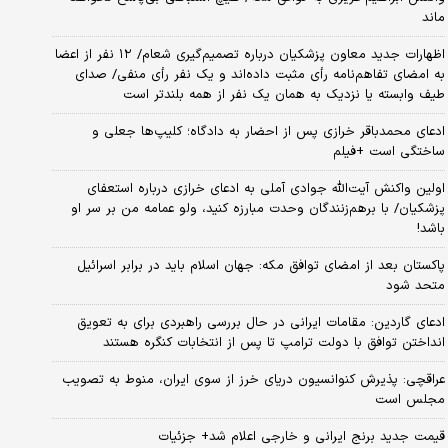
ماند
اظهارات جدید معاون پزشکیان درباره تصمیم‌گیری شعام/ ۱۲ نفر از اعضا
به امضای تفاهم‌نامه رأی مثبت داده‌اند و یک نفر رأی منفی/ صدای
طیف وابسته یا نزدیک به همان یک نفر از همه بلندتر است
ادعای محمدباقر خرازی پس از احضار به دادگاه؛ کلیپ‌ها جعلی و
ساختگی است +فیلم
اولین واکنش آیت‌الله جوادی آملی به ادعای خرازی درباره استعفای
پزشکیان/ با برهم‌زنندگان وحدت مبارزه کنید، ولو عمامه من بر سر او
باشد!
پاکستان بعد از امضای توافق مکه: جهان اسلام باید در برابر اسرائیل
متحد شود
ادعای گاردین: مقامات ایرانی در حال بررسی راهبردی برای به تعویق
انداختن توافق با دولت ترامپ تا پس از انتخابات کنگره هستند
عراقچی: پذیرش کنوانسیون دریای خرز از سوی ایران، منوط به تصویب
مجلس است
قیمت جدید برنج ایرانی و خارجی اعلام شد+ جزئیات