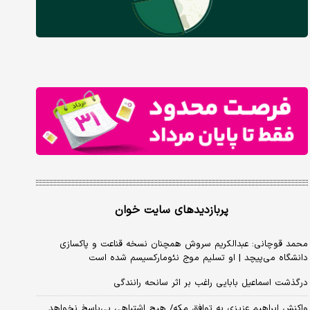
پربازدیدهای سایت خوان
محمد قوچانی: عبدالکریم سروش همچنان نسخه قناعت و پاکسازی
دانشگاه می‌پیچد | او تسلیم موج نئومارکسیسم شده است
درگذشت اسماعیل بابایی راغب بر اثر سانحه رانندگی
واکنش ابراهیم عزیزی به توافق مکه/ هیچ اشتباهی بی‌پاسخ نخواهد