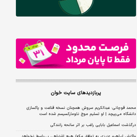
پربازدیدهای سایت خوان
محمد قوچانی: عبدالکریم سروش همچنان نسخه قناعت و پاکسازی
دانشگاه می‌پیچد | او تسلیم موج نئومارکسیسم شده است
درگذشت اسماعیل بابایی راغب بر اثر سانحه رانندگی
واکنش ابراهیم عزیزی به توافق مکه/ هیچ اشتباهی بی‌پاسخ نخواهد