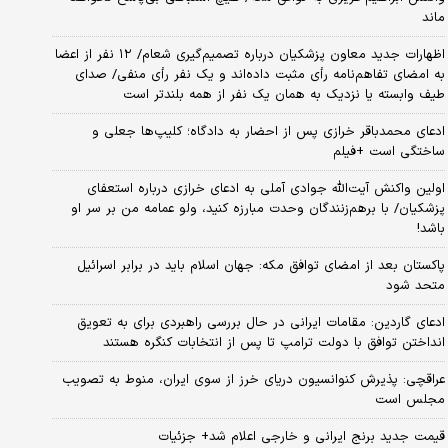
ماند
اظهارات جدید معاون پزشکیان درباره تصمیم‌گیری شعام/ ۱۲ نفر از اعضا
به امضای تفاهم‌نامه رأی مثبت داده‌اند و یک نفر رأی منفی/ صدای
طیف وابسته یا نزدیک به همان یک نفر از همه بلندتر است
ادعای محمدباقر خرازی پس از احضار به دادگاه؛ کلیپ‌ها جعلی و
ساختگی است +فیلم
اولین واکنش آیت‌الله جوادی آملی به ادعای خرازی درباره استعفای
پزشکیان/ با برهم‌زنندگان وحدت مبارزه کنید، ولو عمامه من بر سر او
باشد!
پاکستان بعد از امضای توافق مکه: جهان اسلام باید در برابر اسرائیل
متحد شود
ادعای گاردین: مقامات ایرانی در حال بررسی راهبردی برای به تعویق
انداختن توافق با دولت ترامپ تا پس از انتخابات کنگره هستند
عراقچی: پذیرش کنوانسیون دریای خرز از سوی ایران، منوط به تصویب
مجلس است
قیمت جدید برنج ایرانی و خارجی اعلام شد+ جزئیات