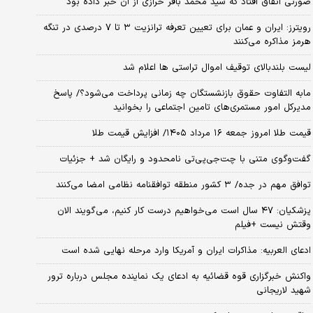
صورتی اتفاق افتاد که سید محمد باقر خرازی از آن خبر داده بود
رویترز: ایران و عمان برای تعیین تعرفه ترانزیت ۳ تا ۷ درصدی در تنگه
هرمز مذاکره می‌کنند
لیست بلندبالای توقیف اموال تراستی ها اعلام شد
مابه التفاوت حقوق بازنشستگان چه زمانی پرداخت می‌شود؟/ پاسخ
مدیرکل امور مستمری‌های تامین اجتماعی را بخوانید
قیمت طلا امروز جمعه ۱۶ مرداد ۱۴۰۵/ افزایش قیمت طلا
گفت‌وگوی متنی با چت‌جی‌پی‌تی نامحدود و رایگان شد + جزئیات
توافق مهم در جده/ ۳ کشور منطقه توافقنامه نظامی امضا می‌کنند
پزشکیان: ۴۷ سال است می‌خواهیم درست کار کنیم، می‌گویند الان
وقتش نیست +فیلم
ادعای العربیه: مذاکرات ایران و آمریکا وارد مرحله نهایی شده است
واکنش خبرگزاری قوه قضائیه به ادعای یک نماینده مجلس درباره ترور
شهید لاریجانی