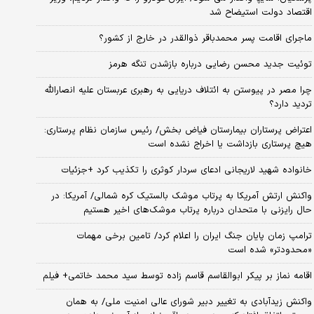
اقتصاد دولت استیضاح شد
ماجرای اقامت پسر محمدباقر ذوالقدر در خارج از کشور؟
توئیت جدید محسن رضایی درباره بازشدن تنگه هرمز
چرا مصر در پیوستن به ائتلاف دریایی به رهبری عربستان علیه انصارالله
تردید دارد؟
اعتراض پرستاران بیمارستان فیاض بخش/ رئیس سازمان نظام پرستاری:
هیچ پرستاری بازداشت یا اخراج نشده است
خانواده شهید لاریجانی ادعای سردار کوثری را تکذیب کرد +جزئیات
واکنش ارتش آمریکا به پرتاب موشک بالستیک کره شمالی/ آمریکا: در
حال رایزنی با متحدان درباره پرتاب موشک‌های اخیر هستیم
ترامپ زمان پایان جنگ ایران را اعلام کرد/ تامین برخی مهمات
«محدودتر» شده است
اقامه نماز بر پیکر ابوالقاسم قاسم زاده توسط سید محمد خاتمی+ فیلم
واکنش زیدآبادی به تغییر دبیر شورای عالی امنیت ملی/ به همان