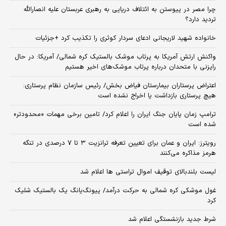
چرا مصر در پیوستن به ائتلاف دریایی به رهبری عربستان علیه انصارالله
تردید دارد؟
خانواده شهید لاریجانی ادعای سردار کوثری را تکذیب کرد +جزئیات
واکنش ارتش آمریکا به پرتاب موشک بالستیک کره شمالی/ آمریکا: در حال
رایزنی با متحدان درباره پرتاب موشک‌های اخیر هستیم
اعتراض پرستاران بیمارستان فیاض بخش/ رئیس سازمان نظام پرستاری:
هیچ پرستاری بازداشت یا اخراج نشده است
ترامپ زمان پایان جنگ ایران را اعلام کرد/ تامین برخی مهمات «محدودتر»
شده است
رویترز: ایران و عمان برای تعیین تعرفه ترانزیت ۳ تا ۷ درصدی در تنگه
هرمز مذاکره می‌کنند
لیست بلندبالای توقیف اموال تراستی ها اعلام شد
غول موشکی کره شمالی به حرکت درآمد/ پیونگ‌یانگ یک بالستیک شلیک
کرد
شرط جدید بازنشستگی اعلام شد