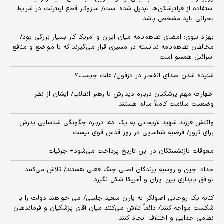
استفاده از فیلترشکن‌ها تبدیل شده است/ سازوکار قطع اینترنت در شرایط
بحرانی باید مشخص باشد
بهزاد نبوی: امضای تفاهم‌نامه میان ایران و آمریکا کار بسیار بزرگی بود/
مخالفان تفاهم‌نامه ندانسته در مسیری قرار می‌گیرند که با مواضع و منافع
اسرائیل همسو است
شنیده شدن صدای انفجار در دزفول/ علت چیست؟
اظهارات مهم پزشکیان درباره دیدارش با رهبر انقلاب/ ایشان از نظر
وضعیت سلامت کاملاً سالم هستند
واکنش فرزند شهید لاریجانی به یک ادعا درباره چگونگی شناسایی پدرش
برای ترور/ فرضیه شناسایی در روز قدس قوی نیست
معوقات بازنشستگان در این تاریخ پرداخت می‌شود+ جزئیات
حداد: چین و روسیه برندگان اصلی جنگ فعلی هستند/ تلاش می‌کنند
توافق پایداری بین ایران و آمریکا شکل نگیرد
کنایه یک روحانی اصولگرا به یاران سعید جلیلی/ می خواهند دولت را با
شکست مواجه کنند/ دائماً تلاش می‌کنند میان آقای پزشکیان و فرماندهان
نظامی جدایی و اختلاف ایجاد کنند