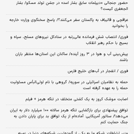
حضور جنجالی «دیپلمات سابق بشار اسد» در جشن تولد مسکو/ بشار
الجعفری کیست؟
عراقچی و قالیباف به پاکستان سفر می‌کنند؟/ پاسخ سخنگوی وزارت خارجه
را بخوانید
فوری/ انتصاب شش فرمانده عالی‌رتبه در ستادکل نیروهای مسلح، سپاه و
بسیج با حکم رهبر انقلاب
پیش‌بینی آب و هوا در ۳ روز آینده/ ساکنان این استان‌ها منتظر باران
باشند
فوری / انفجار در آب‌های خلیج فارس
حمله به نظامیان اسرائیلی در سوریه/ گروهی با نام اولی‌البأس مسئولیت
حمله را به عهده گرفته است
اصابت موشک کروز به یک کشتی متخلف در تنگه هرمز + فیلم
توافق پیشنهادی برای بازگشایی تنگه هرمز سالانه ۱۰۰ میلیارد دلار به ایران
می‌دهد!/ سناتور آمریکایی: آماده‌ام از یک توافق بد برای پایان دادن به
جنگ حمایت کنم
وزیر ارتباطات: شبکه ما به یکی از آلوده‌ترین شبکه‌های دنیا در زمینه