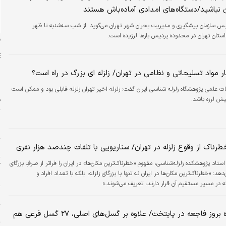
ن نباشید/دستگاه‌های امدادی آماده‌باش هستند
یس سازمان پیشگیری و مدیریت بحران شهر تهران می‌گوید: از شب سه‌شنبه تا ظهر
ستان تهران در محدوده پردیس بارها لرزیده است.
ن
 مواد تسلیحاتی و نظامی در تهران/ زلزله ای بزرگ در راه است؟
 علمی پژوهشگاه زلزله شناسی ایران گفت: زلزله اخیر تهران زلزله قابلی بود و ممکن است
پیش لرزه باشد.
ف
ش
ش
رناک از وقوع زلزله در تهران/ سناریویی با تلفات چندصد هزار نفری
م
ستاد پژوهشکده زلزله‌شناسی، مفهوم «خطرناک‌ترین مکان‌ها» در ایران را فراتر از صرفِ بزرگای
آ
هد: «خطرناک‌ترین مکان‌ها در ایران نه تنها با بزرگای زلزله، بلکه با تعداد افراد و
ب
 در مسیر مستقیم آن قرار دارند، تعریف می‌شوند.»
س
هشدار درباره بروز فاجعه در پایتخت/ علاوه بر گسل‌های اصلی، ۲۷ گسل فرعی هم
پ
ت