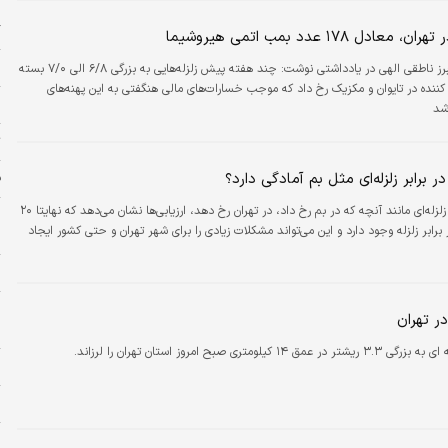
ی
گ
ادل ١٧٨ عدد بمب اتمی هیروشیما
ا
فریبرز ناطقی الهی در یادداشتی نوشت: چند هفته پیش زلزله‌هایی به بزرگی ۶/۸ الی ۷/۰ بسته
کننده در تایوان و مکزیک رخ داد که موجب خسارات‌های مالی هنگفتی به این پهنه‌های
ب
 شد
ت
ر برابر زلزله‌ای مثل بم آمادگی دارد؟
ف
اگر امروز زلزله‌ای مانند آنچه که در بم رخ داد، در تهران رخ دهد، ارزیابی‌ها نشان می‌دهد که نهایتا ۲۰
ج
برابر زلزله وجود دارد و این می‌تواند مشکلات زیادی را برای شهر تهران و حتی کشور ایجاد
ز
ج
و
ر تهران
خ
 ۳.۳ ریشتر در عمق ۱۴ کیلومتری صبح امروز استان تهران را لرزاند.
ح
زل
ب