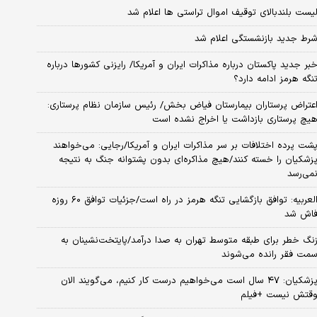
یست بلندبالای توقیف اموال تراستی ها اعلام شد
رط جدید بازنشستگی اعلام شد
بر جدید پاکستان درباره مذاکرات ایران و آمریکا/ رایزنی کشورها درباره
نگه هرمز ادامه دارد؟
عتراض پرستاران بیمارستان فیاض بخش/ رئیس سازمان نظام پرستاری:
یچ پرستاری بازداشت یا اخراج نشده است
شت پرده اختلافات بر سر مذاکرات ایران و آمریکا/رجایی: می‌خواهند
زشکیان را خسته کنند/هیچ مذاکره‌ای بدون پشتوانه جنگ به نتیجه
می‌رسد
العربیه: توافق بازگشایی تنگه هرمز در راه است/جزئیات توافق ۶۰ روزه
اش شد
نگ خطر برای طبقه متوسط تهران به صدا درآمد/پایتخت‌نشینان به
مت فقر رانده می‌شوند
پزشکیان: ۴۷ سال است می‌خواهیم درست کار کنیم، می‌گویند الان
قتش نیست +فیلم