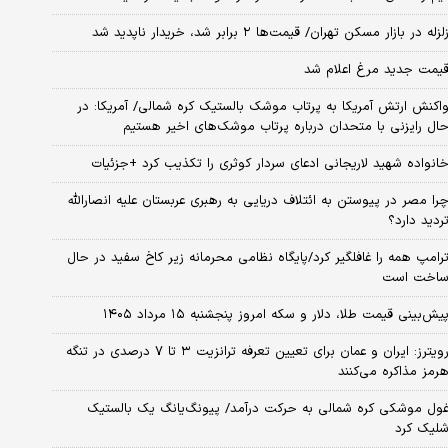
لزله در بازار مسکن تهران/ قیمت‌ها ۲ برابر شد، خریدار ناپدید شد
یمت جدید مرغ اعلام شد
اکنش ارتش آمریکا به پرتاب موشک بالستیک کره شمالی/ آمریکا: در
ال رایزنی با متحدان درباره پرتاب موشک‌های اخیر هستیم
انواده شهید لاریجانی ادعای سردار کوثری را تکذیب کرد +جزئیات
را مصر در پیوستن به ائتلاف دریایی به رهبری عربستان علیه انصارالله
ردید دارد؟
رامپ همه را غافلگیر کرد/پایگاه نظامی محرمانه زیر کاخ سفید در حال
اخت است
یش‌بینی قیمت طلا، دلار و سکه امروز پنجشنبه ۱۵ مرداد ۱۴۰۵
رویترز: ایران و عمان برای تعیین تعرفه ترانزیت ۳ تا ۷ درصدی در تنگه
رمز مذاکره می‌کنند
ول موشکی کره شمالی به حرکت درآمد/ پیونگ‌یانگ یک بالستیک
لیک کرد