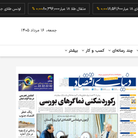
گرم طلای ۱۸ عیار
18,561,600
۰٫۰۰ %
مثقال طلا ۱۸ عیار
80,396,000
۰٫۰۰ %
اونس ط
،
جمعه
۱۶ مرداد ۱۴۰۵
چند رسانه‌ای
کسب و کار
بیشتر