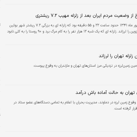
ت
ا
 وضعیت مردم ایران بعد از زلزله مهیب ۷.۲ ریشتری
۱۰ شهریور ماه ۱۳۴۱ حدود ساعت ۲۲ و ۵۵ دقیقه بود که زلزله ای به بزرگی ۷.۲ ریشتر شهر بوئین
زهرا در استان قزوین را لرزاند. زلزله ای که یک شبه ۱۲ هزار نفر را به کام مرگ برد و ۹۰ روستا را به کلی نابود
ب
لزله تهران را لرزاند
د
ین زمین‌‌لرزه در نزدیکی مرز استان‌های تهران و مازندران به وقوع پیوست.
م
ت
 تهران به حالت آماده باش درآمد
پ
 وقوع زمین لرزه در دماوند، مدیریت بحران با اعلام به تمامی دستگاه‌های عضو ستاد در
ا
قرار گرفته است.
ع
چ
ه