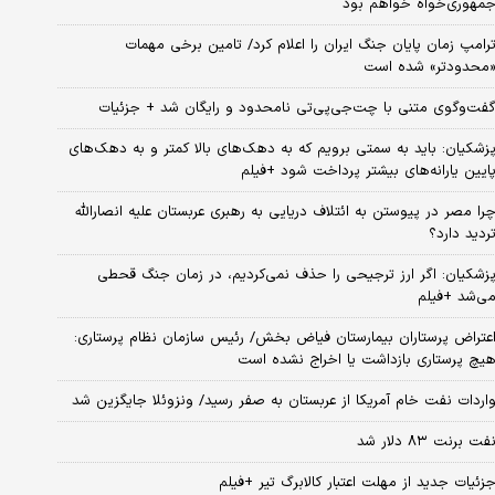
مهوری‌خواه خواهم بود
رامپ زمان پایان جنگ ایران را اعلام کرد/ تامین برخی مهمات
محدودتر» شده است
فت‌وگوی متنی با چت‌جی‌پی‌تی نامحدود و رایگان شد + جزئیات
زشکیان: باید به سمتی برویم که به دهک‌های بالا کمتر و به دهک‌های
ایین یارانه‌های بیشتر پرداخت شود +فیلم
را مصر در پیوستن به ائتلاف دریایی به رهبری عربستان علیه انصارالله
ردید دارد؟
زشکیان: اگر ارز ترجیحی را حذف نمی‌کردیم، در زمان جنگ قحطی
ی‌شد +فیلم
عتراض پرستاران بیمارستان فیاض بخش/ رئیس سازمان نظام پرستاری:
یچ پرستاری بازداشت یا اخراج نشده است
اردات نفت خام آمریکا از عربستان به صفر رسید/ ونزوئلا جایگزین شد
فت برنت ۸۳ دلار شد
زئیات جدید از مهلت اعتبار کالابرگ تیر +فیلم