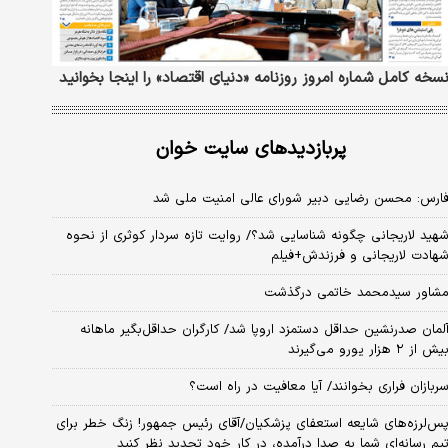
سخه کامل شماره امروز روزنامه «دنیای‌ اقتصاد» را اینجا بخوانید
پربازدیدهای سایت خوان
ارس: محسن رضایی دبیر شورای عالی امنیت ملی شد
هید لاریجانی چگونه شناسایی شد؟/ روایت تازه سردار کوثری از نحوه
هادت لاریجانی و فرزندش+فیلم
شاور سیدمحمد خاتمی درگذشت
لمان صدرنشین حداقل دستمزد اروپا شد/ کارگران حداقل‌بگیر ماهانه
یش از ۲ هزار یورو می‌گیرند
ربازان فراری بخوانند/ آیا معافیت در راه است؟
س‌لرزه‌های شایعه استعفای پزشکیان/آقای رئیس جمهور! زنگ خطر برای
یم رسانه‌ای شما به صدا درآمده، در کار خود تجدید نظر کنید