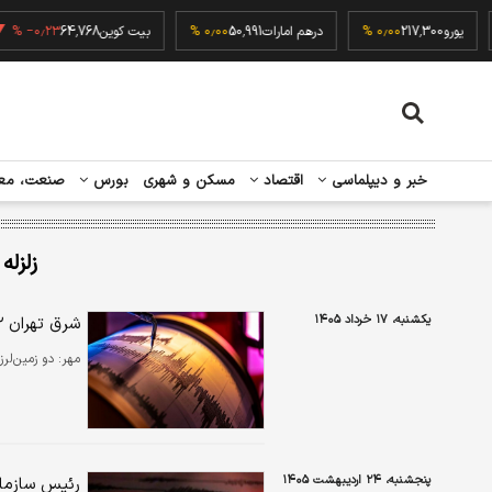
۰٫۰
یورو
217,300
۰٫۰۰ %
درهم امارات
50,991
۰٫۰۰ %
بیت کوین
64,768
٫۲۳ %
خبر و دیپلماسی
اقتصاد
مسکن و شهری
بورس
صنعت، مع
زلزله
یکشنبه، ۱۷ خرداد ۱۴۰۵
شرق تهران ۲ بار لرزید+ جزئیات
مهر:
دو زمین‌لرزه
پنجشنبه، ۲۴ اردیبهشت ۱۴۰۵