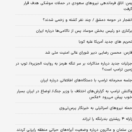
من: اتاق فرماندهی نیروهای سعودی در حملات موشکی هدف قرار
رفت
نفجار در حومه دمشق / چند نفر کشته و زخمی شدند؟
رکناری دو رئیس بخش موساد پس از ناکامی‌ها درباره ایران
حریم های جدید آمریکا علیه کوبا
ارس: محسن رضایی دبیر شورای عالی امنیت ملی شد
زئیات جدید درباره مذاکرات بر سر تنگه هرمز به روایت الجزیره/ توپ در
مین ترامپ است؟
لسه محرمانه ترامپ با دستگاه‌های اطلاعاتی درباره ایران
اکنش ترامپ به گزارش‌های اختلاف با وزیر جنگ/ اوضاع در ایران بسیار
وب پیش می‌رود +عکس
مله نیروهای اسرائیلی به خبرنگار پرس‌تی‌وی
زله ۴ ریشتری بندرلنگه را لرزاند
ن سلمان و ماکرون درباره وضعیت آبراه‌های حیاتی منطقه رایزنی کردند