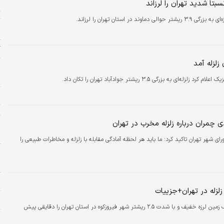
ج
سبتا شدید تهران را لرزاند
ریشتر حوالی دماوند در استان تهران را لرزاند.
ت
«
گ
زلزله آمد
پ
پ
کرد زلزله‌ای به بزرگی ۳.۵ ریشتر جوادآباد تهران را تکان داد.
چ
ت
 چمران درباره زلزله مخرب در تهران
پ
م
رییس شورای شهر تهران تاکید کرد: ما باید هر لحظه آمادگی مقابله با زلزله و مخاطرات طبیعی را
ا
ه
و
لزله در تهران+جزییات
ن
یک زمین لرزه خفیف و با شدت ۲.۵ ریشتر شهر فیروزکوه در استان تهران را دقایقی پیش
ج