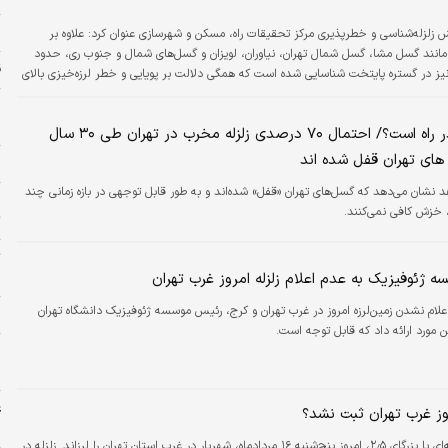
ز
لزله‌شناسی و خطرپذیری مرکز تحقیقات راه، مسکن و شهرسازی عنوان کرد: علاوه بر
انند گسل مشا، گسل شمال تهران، نیاوران، لویزان و گسل‌های شمال و جنوب ری، حدود
ق
نیز در گستره پایتخت شناسایی شده است که همگی دلالت بر پویایی و خطر لرزه‌خیزی بالای
.
و
ح
خطر بزرگ در راه است؟/ احتمال ۷۰ درصدی زلزله مخرب در تهران طی ۳۰ سال
های تهران قفل شده اند
خ
 نشان می‌دهد که گسل‌های تهران «قفل» شده‌اند و به طور قابل توجهی در بازه زمانی چند
چ
 خزش کافی نمی‌کنند.
ت
ت
س
 ژئوفیزیک به عدم اعلام زلزله امروز غرب تهران
علام نشدن زمین‌لرزه امروز در غرب تهران و کرج، رئیس موسسه ژئوفیزیک دانشگاه تهران
پ
 مورد ارائه داد که قابل توجه است.
ه
غ
روز غرب تهران ثبت نشد؟
ش
زلزله‌ای با بزرگای ۲٫۵، امروز پنج‌شنبه ۱۶ مردادماه، شهریار در غرب استان تهران را لرزاند. زلزله در