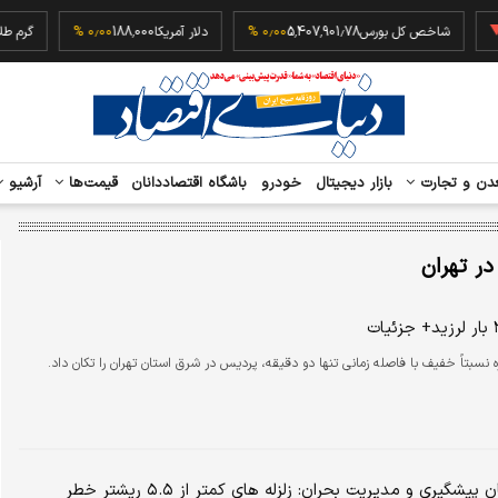
‎−۰
شاخص کل بورس
5,407,901.78
۰٫۰۰ %
دلار آمریکا
188,000
۰٫۰۰ %
دن و تجارت
بازار دیجیتال
خودرو
باشگاه اقتصاددانان
قیمت‌ها
آرشیو
 در تهران
 نسبتاً خفیف با فاصله زمانی تنها دو دقیقه، پردیس در شرق استان تهران را تکان داد.
رئیس سازمان پیشگیری و مدیریت بحران: زلزله های کمتر از ۵.۵ ریشتر خطر