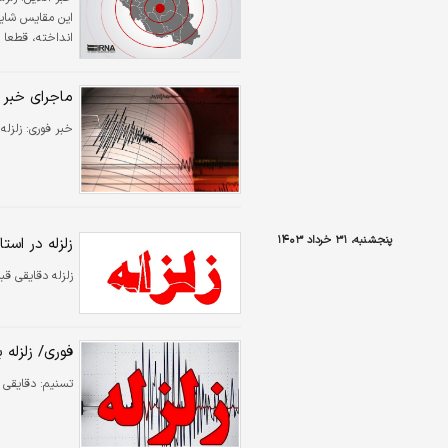
این مقایس شاید
انداخته، قطعا ب
سایت ژئوفیزیک 
ماجرای خبر 
خبر فوری:
زلزله ۲.۴ ریشتری حوالی فردوسیه در استان تهران را ل
پنجشنبه، ۳۱ خرداد ۱۴۰۳
زلزله در استا
زلزله دقایقی قب
فوری/ زلزله
تسنیم:
دقایقی ق