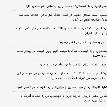
فر اردوغان به عربستان/ نخست وزیر پاکستان هم حضور دارد
سنیم: منشأ صدای انفجار در قشم، هدف قرار دادن اهداف متخاصم
ود/ جزئیات اعلام می‌شود
زشکیان: با کمک وزارت اقتصاد و بانک ها برنامه‌هایی برای کنترل تورم
جود دارد +فیلم
اجرای صدای انفجار در قشم چه بود؟
زشکیان: باید قیمت کالابرگ را بیشتر کنیم چون قیمت ارز بیشتر شده
ست +فیلم
حتمال تماس تلفنی ترامپ با بن سلمان درباره ایران
زشکیان: باید مبلغ کالابرگ را افزایش دهیم/ هر زمان می‌خواهیم کاری
نجام دهیم، می‌گویند فعلاً دست نگه دارید
نایه قالیباف به ترامپ/ حقایق را بپذیرید و به تعهدات خود عمل کنید
ماس تلفنی وزیران خارجه ایران و موریتانی درباره حملات آمریکا و
سرائیل علیه ایران