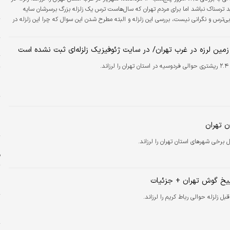
ل
 ترسناک نباشد اما برای مردم تهران که سال‌هاست ترس یک زلزله بزرگ برسرشان سایه
ی‌ترس و نگرانی نیست، بررسی این زلزله و البته مطرح شدن این سوال که چرا این زلزله در
ش
دانشگاه تهران ثبت نشده است،‌ هم جای بحث دارد.
خ
زمین لرزه در غرب تهران/ در سایت ژئوفیزیک زلزله‌ای ثبت نشده است
ت
رزاند.
ا
ه
پ
پ
ن تهران
ن
ل برخی شهرهای استان تهران را لرزاند.
ف
ز
 بیخ گوش تهران + جزئیات
س
بل زلزله حوالی رباط کریم را لرزاند.
و