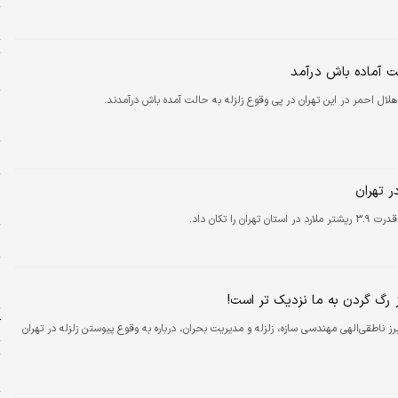
س
ت
لت آماده باش درآمد
ب
 هلال احمر در این تهران در پی وقوع زلزله به حالت آمده باش درآمدند.
پ
و
م
پ
ر تهران
ا
ستان تهران را تکان داد.
ا
پ
ا
از رگ گردن به ما نزدیک تر است!
ک
رز ناطقی‌الهی مهندسی سازه، زلزله و مدیریت بحران، درباره به وقوع پیوستن زلزله در تهران
ت
ا