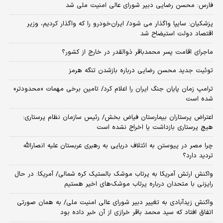
فارس: محسن رضایی دبیر شورای عالی امنیت ملی شد
پزشکیان: سایپا واگذار می شود/ ایران‌خودرو را که واگذار کردیم، وزیر
اقتصاد دولت استیضاح شد
ماجرای اقامت پسر محمدباقر ذوالقدر در خارج از کشور؟
توئیت جدید محسن رضایی درباره بازشدن تنگه هرمز
ترامپ زمان پایان جنگ ایران را اعلام کرد/ تامین برخی مهمات «محدودتر»
شده است
اعتراض پرستاران بیمارستان فیاض بخش/ رئیس سازمان نظام پرستاری:
هیچ پرستاری بازداشت یا اخراج نشده است
چرا مصر در پیوستن به ائتلاف دریایی به رهبری عربستان علیه انصارالله
تردید دارد؟
واکنش ارتش آمریکا به پرتاب موشک بالستیک کره شمالی/ آمریکا: در حال
رایزنی با متحدان درباره پرتاب موشک‌های اخیر هستیم
واکنش زیدآبادی به تغییر دبیر شورای عالی امنیت ملی/ به همان صورتی
اتفاق افتاد که سید محمد باقر خرازی از آن خبر داده بود