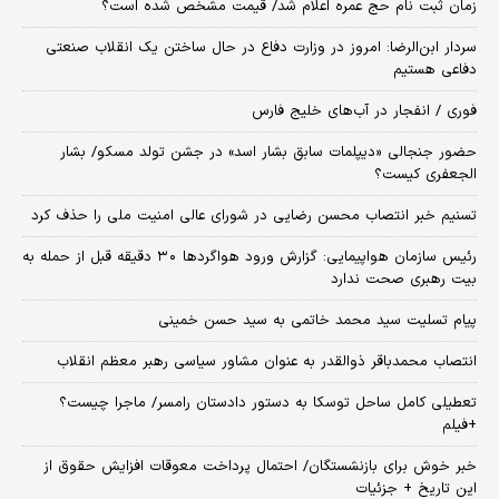
زمان ثبت‌ نام حج عمره اعلام شد/ قیمت مشخص شده است؟
سردار ابن‌الرضا: امروز در وزارت دفاع در حال ساختن یک انقلاب صنعتی
دفاعی هستیم
فوری / انفجار در آب‌های خلیج فارس
حضور جنجالی «دیپلمات سابق بشار اسد» در جشن تولد مسکو/ بشار
الجعفری کیست؟
تسنیم خبر انتصاب محسن رضایی در شورای عالی امنیت ملی را حذف کرد
رئیس سازمان هواپیمایی: گزارش ورود هواگردها ٣٠ دقیقه قبل از حمله به
بیت رهبری صحت ندارد
پیام تسلیت سید محمد خاتمی به سید حسن خمینی
انتصاب محمدباقر ذوالقدر به عنوان مشاور سیاسی رهبر معظم انقلاب
تعطیلی کامل ساحل توسکا به دستور دادستان رامسر/ ماجرا چیست؟
+فیلم
خبر خوش برای بازنشستگان/ احتمال پرداخت معوقات افزایش حقوق از
این تاریخ + جزئیات