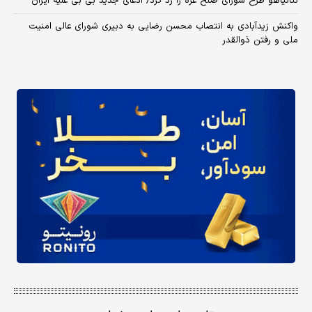
نتانیاهو طرح شورای صلح غزه را رد کرد/ ادعای جدید بی بی علیه ایران
واکنش زیدآبادی به انتصاب محسن رضایی به دبیری شورای عالی امنیت
ملی و رفتن ذوالقدر