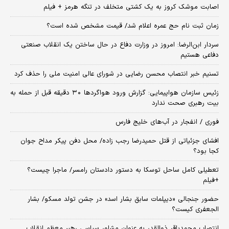
اصابت موشک کروز به یک کشتی متخلف در تنگه هرمز + فیلم
زمان ثبت‌ نام حج عمره اعلام شد/ قیمت مشخص شده است؟
سردار ابن‌الرضا: امروز در وزارت دفاع در حال ساختن یک انقلاب صنعتی
دفاعی هستیم
تسنیم خبر انتصاب محسن رضایی در شورای عالی امنیت ملی را حذف کرد
زئیس سازمان هواپیمایی: گزارش ورود هواگردها ٣٠ دقیقه قبل از حمله به
بیت رهبری صحت ندارد
فوری / انفجار در آب‌های خلیج فارس
افشای جزئیاتی از قتل حمیدرضا رجب زاده/ محل دفن پیکر مداح جوان
کجا بود؟
تعطیلی کامل ساحل توسکا به دستور دادستان رامسر/ ماجرا چیست؟
+فیلم
حضور جنجالی «دیپلمات سابق بشار اسد» در جشن تولد مسکو/ بشار
الجعفری کیست؟
انتصاب محمدباقر ذوالقدر به عنوان مشاور سیاسی رهبر معظم انقلاب