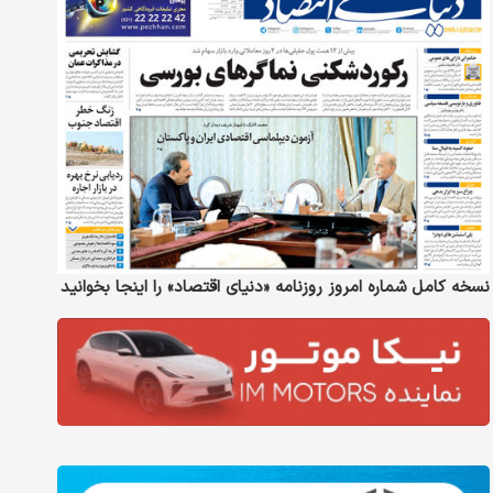
نسخه کامل شماره امروز روزنامه «دنیای‌ اقتصاد» را اینجا بخوانید