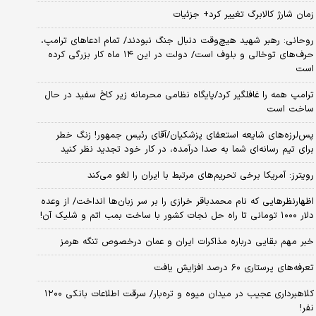
زمان شارژ کالابرگ تغییر کرد+ جزئیات
روحانی: رهبر شهید هیچ‌وقت دنبال جنگ نبودند/ تمام ادعاهای ترامپ،
حرف‌های توخالی و بلوف است/ دولت در این ۱۴ ماه کار بزرگی کرده
است
ترامپ همه را غافلگیر کرد/پایگاه نظامی محرمانه زیر کاخ سفید در حال
ساخت است
پس‌لرزه‌های شایعه استعفای پزشکیان/آقای رئیس جمهور! زنگ خطر
برای تیم رسانه‌ای شما به صدا درآمده، در کار خود تجدید نظر کنید
رویترز: آمریکا برخی تحریم‌های مرتبط با ایران را لغو می‌کند
اظهارنظرهایی که نام محمدباقر خرازی را بر سر زبان‌ها انداخت/ از وعده
دلار ۱۰۰۰ تومانی تا راه حل نجات کشور با ساخت بمب اتم و شلیک آن!
خبر مهم بقایی درباره مذاکرات ایران و عمان درخصوص تنگه هرمز
تعرفه‌های پرستاری ۶۰ درصد افزایش یافت
کلاهبرداری عجیب در میدان میوه و تره‌بار/ سرقت اطلاعات بانکی ۱۲۰۰
نفر!