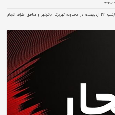
۴۲۶۹۷۱
به گفته شهردار باقرشهر عملیات انفجار کنترل‌شده صبح روز چهارشنبه ۲۳ اردیبهشت در محدوده کهریزک، باقرشهر و مناطق اطراف انجام