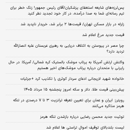
پس‌لرزه‌های شایعه استعفای پزشکیان/آقای رئیس جمهور! زنگ خطر برای
تیم رسانه‌ای شما به صدا درآمده، در کار خود تجدید نظر کنید
زلزله در بازار مسکن تهران/ قیمت‌ها ۲ برابر شد، خریدار ناپدید شد
قیمت جدید مرغ اعلام شد
چرا مصر در پیوستن به ائتلاف دریایی به رهبری عربستان علیه انصارالله
تردید دارد؟
واکنش ارتش آمریکا به پرتاب موشک بالستیک کره شمالی/ آمریکا: در حال
رایزنی با متحدان درباره پرتاب موشک‌های اخیر هستیم
خانواده شهید لاریجانی ادعای سردار کوثری را تکذیب کرد +جزئیات
پیش‌بینی قیمت طلا، دلار و سکه امروز پنجشنبه ۱۵ مرداد ۱۴۰۵
رویترز: ایران و عمان برای تعیین تعرفه ترانزیت ۳ تا ۷ درصدی در تنگه
هرمز مذاکره می‌کنند
توئیت جدید محسن رضایی درباره بازشدن تنگه هرمز
لیست بلندبالای توقیف اموال تراستی ها اعلام شد