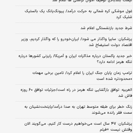
لیست بلندبالای توقیف اموال تراستی ها اعلام شد
غول موشکی کره شمالی به حرکت درآمد/ پیونگ‌یانگ یک بالستیک
شلیک کرد
شرط جدید بازنشستگی اعلام شد
پزشکیان: سایپا واگذار می شود/ ایران‌خودرو را که واگذار کردیم، وزیر
اقتصاد دولت استیضاح شد
خبر جدید پاکستان درباره مذاکرات ایران و آمریکا/ رایزنی کشورها درباره
تنگه هرمز ادامه دارد؟
ترامپ زمان پایان جنگ ایران را اعلام کرد/ تامین برخی مهمات
«محدودتر» شده است
العربیه: توافق بازگشایی تنگه هرمز در راه است/جزئیات توافق ۶۰ روزه
فاش شد
زنگ خطر برای طبقه متوسط تهران به صدا درآمد/پایتخت‌نشینان به
سمت فقر رانده می‌شوند
پزشکیان: ۴۷ سال است می‌خواهیم درست کار کنیم، می‌گویند الان
وقتش نیست +فیلم