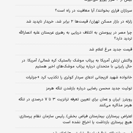
سربازان فراری بخوانند/ آیا معافیت در راه است؟
زلزله در بازار مسکن تهران/ قیمت‌ها ۲ برابر شد، خریدار ناپدید شد
چرا مصر در پیوستن به ائتلاف دریایی به رهبری عربستان علیه انصارالله
تردید دارد؟
قیمت جدید مرغ اعلام شد
واکنش ارتش آمریکا به پرتاب موشک بالستیک کره شمالی/ آمریکا: در
حال رایزنی با متحدان درباره پرتاب موشک‌های اخیر هستیم
خانواده شهید لاریجانی ادعای سردار کوثری را تکذیب کرد +جزئیات
توئیت جدید محسن رضایی درباره بازشدن تنگه هرمز
رویترز: ایران و عمان برای تعیین تعرفه ترانزیت ۳ تا ۷ درصدی در تنگه
هرمز مذاکره می‌کنند
اعتراض پرستاران بیمارستان فیاض بخش/ رئیس سازمان نظام پرستاری:
هیچ پرستاری بازداشت یا اخراج نشده است