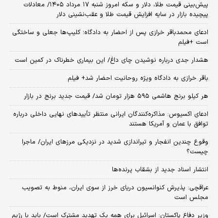
پیش‌بینی قیمت طلا، دلار و سکه امروز شنبه ۱۷ مرداد ۱۴۰۵/ معادلات
پیچیده بازار در سایه افزایش قیمت طلا و عقب‌نشینی دلار
ادعای محمدباقر خرازی پس از احضار به دادگاه؛ کلیپ‌ها جعلی و ساختگی
است +فیلم
هشدار جدی درباره نوشیدن چای داغ/ این بیماری خطرناک در کمین است
باقر خرازی به دادگاه ویژه روحانیت احضار شد+ فیلم
هر کیلو برنج هاشمی ۵۹۵ هزار تومان شد/ قیمت جدید برنج در بازار
ادعای اکسیوس: مذاکره‌کنندگان ایرانی منتظر تأییدهای نهایی داخلی درباره
توافق با عمان و آمریکا هستند
وقوع چندین انفجار و تیراندازی شدید در نزدیکی مرز‌های ایران/ ماجرا
چیست؟
انتشار اسناد جدید از بشقاب پرنده‌ها
عراقچی: پذیرش کنوانسیون دریای خرز از سوی ایران، منوط به تصویب
مجلس است
وزیر دفاع پاکستان: اسرائیل برای همه یک تهدید مشترک است/ باید با رژیم