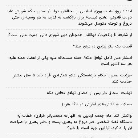
شد
انتقاد روزنامه جمهوری اسلامی از مخالفان دولت/ صدور حکم شورش علیه
دولت قانونی، عادی نیست/ برای بازگشت به قدرت به هر وسیله‌ای حتی
دروغ و توطئه متوسل می‌شوند
از شایعه تا واقعیت/ ذوالقدر همچنان دبیر شورای ‌عالی امنیت ملی است؟
قیمت یک لیتر بنزین در عراق چند؟
انتشار متن کامل توافق مکه/ حمله مسلحانه علیه یکی از اعضا، حمله علیه
هر سه کشور است
جزئیات صدور احکام بازنشستگی اعلام شد/ این افراد باید ۵ سال بیشتر
خدمت کنند
توئیت اسحاق دار پس از امضای توافق دفاعی مکه
حملات به کشتی‌های اماراتی در تنگه هرمز
واکنش تند امام جمعه اردبیل به اظهارات محمدباقر خرازی/ خطاب به
دستگاه قضا: شخصی خبر دروغ به رهبری بست و دفتر رهبری با صراحت
آن را رد کرد، آیا این جرم است یا خیر؟