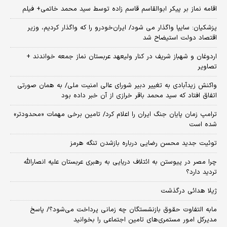
اقامه نماز بر پیکر ابوالقاسم قاسم زاده توسط سید محمد خاتمی+ فیلم
پزشکیان: سایپا واگذار می شود/ ایران‌خودرو را که واگذار کردیم، وزیر
اقتصاد دولت استیضاح شد
اردوغان و شهباز شریف در کنار ولیعهد عربستان نماز جمعه خواندند +
تصاویر
واکنش زیدآبادی به تغییر دبیر شورای عالی امنیت ملی/ به همان صورتی
اتفاق افتاد که سید محمد باقر خرازی از آن خبر داده بود
ترامپ زمان پایان جنگ ایران را اعلام کرد/ تامین برخی مهمات «محدودتر»
شده است
توئیت جدید محسن رضایی درباره بازشدن تنگه هرمز
چرا مصر در پیوستن به ائتلاف دریایی به رهبری عربستان علیه انصارالله
تردید دارد؟
ژیلا هدائی درگذشت
مابه التفاوت حقوق بازنشستگان چه زمانی پرداخت می‌شود؟/ پاسخ
مدیرکل امور مستمری‌های تامین اجتماعی را بخوانید