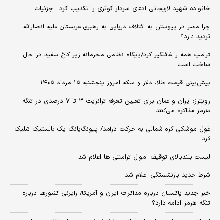
خانواده شهید لاریجانی ادعای سردار کوثری را تکذیب کرد +جزئیات
چرا مصر در پیوستن به ائتلاف دریایی به رهبری عربستان علیه انصارالله
تردید دارد؟
ترامپ همه را غافلگیر کرد/پایگاه نظامی محرمانه زیر کاخ سفید در حال
ساخت است
پیش‌بینی قیمت طلا، دلار و سکه امروز پنجشنبه ۱۵ مرداد ۱۴۰۵
رویترز: ایران و عمان برای تعیین تعرفه ترانزیت ۳ تا ۷ درصدی در تنگه
هرمز مذاکره می‌کنند
غول موشکی کره شمالی به حرکت درآمد/ پیونگ‌یانگ یک بالستیک شلیک
کرد
لیست بلندبالای توقیف اموال تراستی ها اعلام شد
شرط جدید بازنشستگی اعلام شد
خبر جدید پاکستان درباره مذاکرات ایران و آمریکا/ رایزنی کشورها درباره
تنگه هرمز ادامه دارد؟