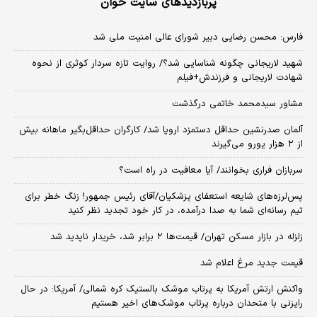
پربازدیدهای سایت خوان
فارس: محسن رضایی دبیر شورای عالی امنیت ملی شد
شهید لاریجانی چگونه شناسایی شد؟/ روایت تازه سردار کوثری از نحوه
شهادت لاریجانی و فرزندش+فیلم
مشاور سیدمحمد خاتمی درگذشت
آلمان صدرنشین حداقل دستمزد اروپا شد/ کارگران حداقل‌بگیر ماهانه بیش
از ۲ هزار یورو می‌گیرند
سربازان فراری بخوانند/ آیا معافیت در راه است؟
پس‌لرزه‌های شایعه استعفای پزشکیان/آقای رئیس جمهور! زنگ خطر برای
تیم رسانه‌ای شما به صدا درآمده، در کار خود تجدید نظر کنید
زلزله در بازار مسکن تهران/ قیمت‌ها ۲ برابر شد، خریدار ناپدید شد
قیمت جدید مرغ اعلام شد
واکنش ارتش آمریکا به پرتاب موشک بالستیک کره شمالی/ آمریکا: در حال
رایزنی با متحدان درباره پرتاب موشک‌های اخیر هستیم