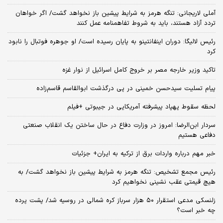
آملی لاریجانی: تنگه هرمز به شرایط پیشین باز نخواهد گشت/ اگر خواهان
تردد آزاد هستند، باید به شروط تفاهمنامه عمل کنند
رئیس لالیگا: دوران اینفانتینو به پایان رسیده است/ او جوهره فوتبال را نابود
کرد
تاکید وزیر خارجه مصر بر خروج کامل اسرائیل از نوار غزه
پیام تسلیت سیدحسن خمینی در پی درگذشت ابوالقاسم قاسم‌زاده
لحظه سقوط پهپاد پیشرفته آمریکایی در جیبوتی +فیلم
سردار ابن‌الرضا: امروز در وزارت دفاع در حال ساختن یک انقلاب صنعتی
دفاعی هستیم
خبر مهم درباره واردات برق از ترکیه به ایران+ جزئیات
رئیس مجمع تشخیص: تنگه هرمز به شرایط پیشین باز نخواهد گشت/ به
هیچ قیمتی عقب نشینی نخواهیم کرد
زلنسکی مدعی استقرار ۵۰ هزار سرباز کره‌ شمالی در روسیه شد/ پشت پرده
چه خبر است؟