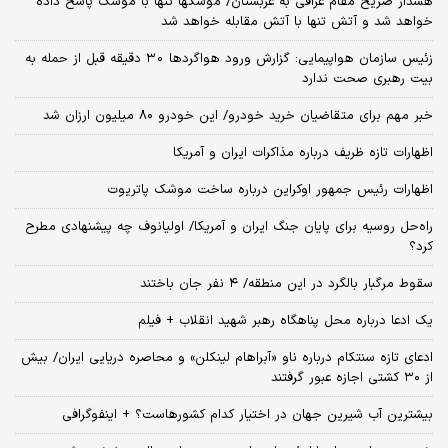
هشدار صریح مقام عراقی به عربستان/ موشکها تنها با موشک پاسخ داده
خواهد شد و آتش تنها با آتش مقابله خواهد شد
زئیس سازمان هواپیمایی: گزارش ورود هواگردها ٣٠ دقیقه قبل از حمله به
بیت رهبری صحت ندارد
خبر مهم برای متقاضیان خرید خودرو/ این خودرو ۸۰ میلیون ارزان شد
اظهارات تازه ظریف درباره مذاکرات ایران و آمریکا
اظهارات رئیس جمهور اوکراین درباره ساخت موشک پاتریوت
راه‌حل روسیه برای پایان جنگ ایران و آمریکا/ اولیانوف چه پیشنهادی مطرح
کرد؟
سقوط مرگبار بالگرد در این منطقه/ ۴ نفر جان باختند
یک ادعا درباره محل پناهگاه‌ رهبر شهید انقلاب + فیلم
ادعای تازه سنتکام درباره ناو «آبراهام لینکلن» و محاصره دریایی ایران/ بیش
از ۳۰ کشتی اجازه عبور گرفتند
بیشترین آب شیرین جهان در اختیار کدام کشورهاست؟ + اینفوگرافی