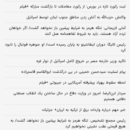
ثبت رکورد تازه در بورس؛ از رکورد معاملات تا بازگشت مبارکه +فیلم
واکنش حزب‌الله به آتش‌ زدن مناطق جنوب لبنان توسط اسرائیل
آملی لاریجانی: تنگه هرمز به شرایط پیشین باز نخواهد گشت/ اگر خواهان
تردد آزاد هستند، باید به شروط تفاهمنامه عمل کنند
رئیس لالیگا: دوران اینفانتینو به پایان رسیده است/ او جوهره فوتبال را نابود
کرد
تاکید وزیر خارجه مصر بر خروج کامل اسرائیل از نوار غزه
پیام تسلیت سیدحسن خمینی در پی درگذشت ابوالقاسم قاسم‌زاده
لحظه سقوط پهپاد پیشرفته آمریکایی در جیبوتی +فیلم
سردار ابن‌الرضا: امروز در وزارت دفاع در حال ساختن یک انقلاب صنعتی
دفاعی هستیم
خبر مهم درباره واردات برق از ترکیه به ایران+ جزئیات
رئیس مجمع تشخیص: تنگه هرمز به شرایط پیشین باز نخواهد گشت/ به
هیچ قیمتی عقب نشینی نخواهیم کرد