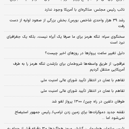
نائب رئیس مجلس: مذاکره‌ای با آمریکا وجود ندارد
رشد 39 هزار واحدی شاخص بورس/ بخش بزرگی از صعود اولیه از دست
رفت
سخنگوی سپاه: تنگه هرمز برای ما صرفا یک آبراه نیست، بلکه یک جغرافیای
نبرد است
دلیل تغییر ساعت پروازها در روزهای اخیر چیست؟
عراقچی: از طریق واسطه‌ها شروط‌مان برای بازشدن تنگه هرمز را به طرف
آمریکایی منتقل کردیم
تفاهم با عمان در انتظار تأیید شورای عالی امنیت ملی
تفاهم با عمان در انتظار تأیید شورای عالی امنیت ملی
طوفان دلفین در راه چین/ ۱۳۰۰ پرواز لغو شد
نقشه جدید دموکرات‌ها برای زمین زدن ترامپ/ رئیس جمهور استیضاح
نمی‌شود اما ...
زئیس سازمان هواپیمایی: گزارش ورود هواگردها ٣٠ دقیقه قبل از حمله به