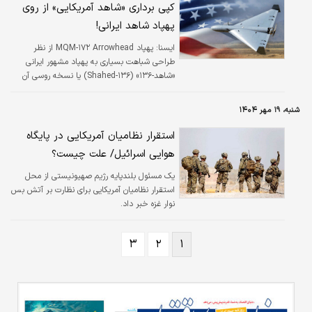
کپی برداری «شاهد آمریکایی» از روی
پهپاد شاهد ایرانی!
ایسنا:
پهپاد MQM-۱۷۲ Arrowhead از نظر
طراحی شباهت بسیاری به پهپاد مشهور ایرانی
«شاهد-۱۳۶» (Shahed-۱۳۶) یا نسخه روسی آن
(Geran-۲)» را نشان می‌دهد.
شنبه، ۱۹ مهر ۱۴۰۴
استقرار نظامیان آمریکایی در پایگاه
هوایی اسرائیل/ علت چیست؟
یک مسئول بلندپایه رژیم صهیونیستی از محل
استقرار نظامیان آمریکایی برای نظارت بر آتش بس
نوار غزه خبر داد.
۳
۲
۱