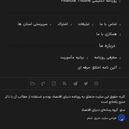
روزنامه انگلیسی Financial Tribune
تماس با ما
تبلیغات
اشتراک
سرپرستی استان ها
همکاری با ما
درباره ما
معرفی روزنامه
بیانیه مأموریت
آئین نامه اخلاق حرفه ای
کليه حقوق اين سايت متعلق به روزنامه دنيای اقتصاد بوده و استفاده از مطالب آن با ذکر
منبع بلامانع است
سئو: گروه رسانه‌ای دنیای اقتصاد
طراحی سایت خبری
آسام