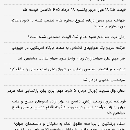
قیمت طلا ۱۸ عیار امروز یکشنبه ۱۸ مرداد ۱۴۰۵/کاهش قیمت طلا
اظهارات مینو محرز درباره شیوع بیماری‌ های تنفسی شبیه به کرونا/ علائم
این بیماری چیست؟
زمان ثبت‌ نام حج عمره اعلام شد/ قیمت مشخص شده است؟
حرکت سریع یک هواپیمای ناشناس به سمت پایگاه آمریکایی در جیبوتی
خبر مهم برای سهامداران/ زمان واریز سود سهام عدالت مشخص شد
تسنیم خبر انتصاب محسن رضایی در شورای عالی امنیت ملی را حذف کرد
سیدحسن خمینی عزادار شد
ادعای وال‌استریت ژورنال درباره ۵ شرط مهم ایران برای بازگشایی تنگه هرمز
فرمانده نیروی زمینی ارتش: دشمن در برابر اراده نیروهای مسلح و ملت
ایران به زانو درآمده است/ در صورت هرگونه اقدام دشمن، پاسخی قاطع
خواهیم داد
انتقاد پزشکیان از پرداخت حقوق اندک به نخبگان و دانشمندان جوان/
اعتماد به جوانان، هیچ مانعی را مقابل پیشرفت کشور باقی نمی‌گذارد/