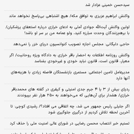
سیدحسن خمینی عزادار شد
واکنش ابراهیم عزیزی به توافق مکه/ هیچ اشتباهی بی‌پاسخ نخواهد ماند
اولین واکنش آیت‌الله جوادی آملی به ادعای خرازی درباره استعفای پزشکیان/
با برهم‌زنندگان وحدت مبارزه کنید، ولو عمامه من بر سر او باشد!
حاجی دلیگانی: مجلس اجازه تصویب کنوانسیون دریای خزر را نمی‌دهد
واکنش روزنامه اطلاعات به احضار باقر خرازی به دادگاه ویژه روحانیت/ اگر
معیار، قانون است، قانون نباید خودی و غیرخودی بشناسد
مدیرعامل تامین اجتماعی: مستمری بازنشستگان فاصله زیادی با هزینه‌های
آنها دارد
ردپای بیش از ۳ یا ۴ جرم جدی امنیتی و کیفری در گفته های محمدباقر
خرازی/ هشدار برای آن‌هایی که می‌خواهند به ۲۵۰ هزار نفر بپیوندند
اگر جلیلی رئیس جمهور می شد، چه اتفاقی می افتاد؟/ رشیدی کوچی: تا
آخرین لحظه تلاش کردیم از درگیری جلوگیری شود
تسنیم خبر انتصاب محسن رضایی در شورای عالی امنیت ملی را حذف کرد