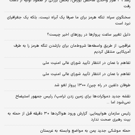
رشد ۳۹ هزار واحدی شاخص بورس/ بخش بزرگی از صعود اولیه از دست
رفت
سخنگوی سپاه: تنگه هرمز برای ما صرفا یک آبراه نیست، بلکه یک جغرافیای
نبرد است
دلیل تغییر ساعت پروازها در روزهای اخیر چیست؟
عراقچی: از طریق واسطه‌ها شروط‌مان برای بازشدن تنگه هرمز را به طرف
آمریکایی منتقل کردیم
تفاهم با عمان در انتظار تأیید شورای عالی امنیت ملی
تفاهم با عمان در انتظار تأیید شورای عالی امنیت ملی
طوفان دلفین در راه چین/ ۱۳۰۰ پرواز لغو شد
نقشه جدید دموکرات‌ها برای زمین زدن ترامپ/ رئیس جمهور استیضاح
نمی‌شود اما ...
زئیس سازمان هواپیمایی: گزارش ورود هواگردها ٣٠ دقیقه قبل از حمله به
بیت رهبری صحت ندارد
حمله موشکی جدید یمن به مواضع وابسته به عربستان