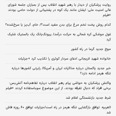
روایت پزشکیان از دیدار با رهبر شهید انقلاب پس از بمباران جلسه شورای
عالی امنیت ملی؛ ایشان مانند یک کوه در پشتیبانی از دولت حامی بودند
+فیلم
کدام روش پخت تخم مرغ برای بدن مفید است؟/ خام، آب‌پز یا سرخ‌شده؟
غول موشکی کره شمالی به حرکت درآمد/ پیونگ‌یانگ یک بالستیک شلیک
کرد
موج جدید گرما در راه کشور
خانواده شهید لاریجانی ادعای سردار کوثری را تکذیب کرد +جزئیات
خبر جدید پاکستان درباره مذاکرات ایران و آمریکا/ رایزنی کشورها درباره
تنگه هرمز ادامه دارد؟
واکنش پزشکیان به حواشی پیام رهبر انقلاب درباره تفاهم‌نامه آتش‌بس؛
برخی افراد که دنبال تفرقه بودند، از این موضوع سوءاستفاده کردند +فیلم
شرط جدید بازنشستگی اعلام شد
العربیه: توافق بازگشایی تنگه هرمز در راه است/جزئیات توافق ۶۰ روزه فاش
شد