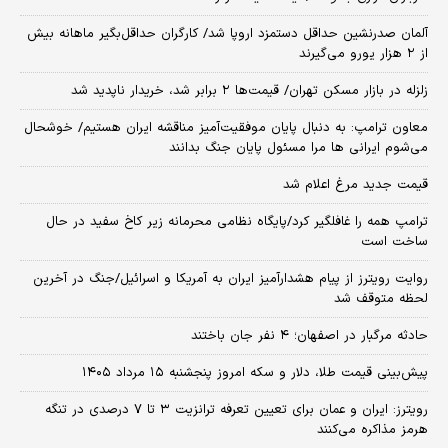
آلمان صدرنشین حداقل دستمزد اروپا شد/ کارگران حداقل‌بگیر ماهانه بیش
از ۲ هزار یورو می‌گیرند
زلزله در بازار مسکن تهران/ قیمت‌ها ۲ برابر شد، خریدار ناپدید شد
معاون ترامپ: به دنبال پایان موفقیت‌آمیز مناقشه ایران هستیم/ خوشحال
می‌شوم ایرانی ها مرا مسئول پایان جنگ بدانند
قیمت جدید مرغ اعلام شد
ترامپ همه را غافلگیر کرد/پایگاه نظامی محرمانه زیر کاخ سفید در حال
ساخت است
روایت رویترز از پیام هشدارآمیز ایران به آمریکا و اسرائیل/جنگ در آخرین
لحظه متوقف شد
حادثه مرگبار در اصفهان؛ ۴ نفر جان باختند
پیش‌بینی قیمت طلا، دلار و سکه امروز پنجشنبه ۱۵ مرداد ۱۴۰۵
رویترز: ایران و عمان برای تعیین تعرفه ترانزیت ۳ تا ۷ درصدی در تنگه
هرمز مذاکره می‌کنند