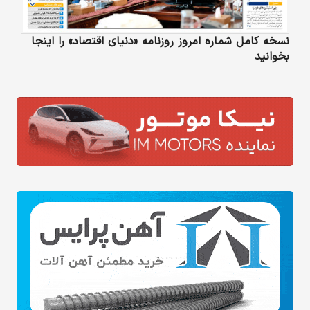
نسخه کامل شماره امروز روزنامه «دنیای‌ اقتصاد» را اینجا
بخوانید