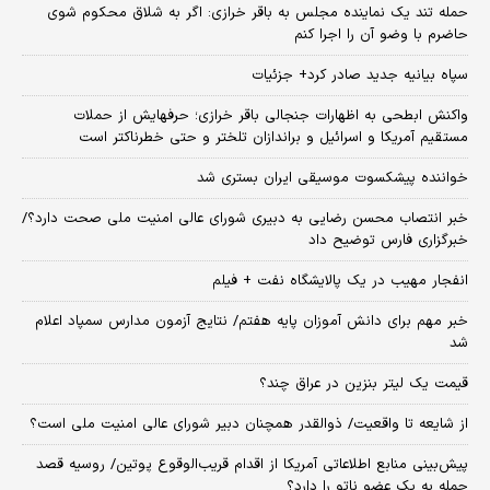
حمله تند یک نماینده مجلس به باقر خرازی: اگر به شلاق محکوم شوی
حاضرم با وضو آن را اجرا کنم
سپاه بیانیه جدید صادر کرد+ جزئیات
واکنش ابطحی به اظهارات جنجالی باقر خرازی؛ حرفهایش از حملات
مستقیم آمریکا و اسرائیل و براندازان تلختر و حتی خطرناکتر است
خواننده پیشکسوت موسیقی ایران بستری شد
خبر انتصاب محسن رضایی به دبیری شورای عالی امنیت ملی صحت دارد؟/
خبرگزاری فارس توضیح داد
انفجار مهیب در یک پالایشگاه نفت + فیلم
خبر مهم برای دانش آموزان پایه هفتم/ نتایج آزمون مدارس سمپاد اعلام
شد
قیمت یک لیتر بنزین در عراق چند؟
از شایعه تا واقعیت/ ذوالقدر همچنان دبیر شورای ‌عالی امنیت ملی است؟
پیش‌بینی منابع اطلاعاتی آمریکا از اقدام قریب‌الوقوع پوتین/ روسیه قصد
حمله به یک عضو ناتو را دارد؟