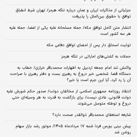
جزئیاتی از مذاکرات ایران و عمان درباره تنگه هرمز/ تهران شرط انطباق
توافق با حقوق بین‌الملل را پذیرفت
انتشار متن کامل توافق مکه/ حمله مسلحانه علیه یکی از اعضا، حمله علیه
هر سه کشور است
توئیت اسحاق دار پس از امضای توافق دفاعی مکه
حملات به کشتی‌های اماراتی در تنگه هرمز
واکنش تند امام جمعه اردبیل به اظهارات محمدباقر خرازی/ خطاب به
دستگاه قضا: شخصی خبر دروغ به رهبری بست و دفتر رهبری با صراحت
آن را رد کرد، آیا این جرم است یا خیر؟
انتقاد روزنامه جمهوری اسلامی از مخالفان دولت/ صدور حکم شورش علیه
دولت قانونی، عادی نیست/ برای بازگشت به قدرت به هر وسیله‌ای حتی
دروغ و توطئه متوسل می‌شوند
شایعه استعفای محمدباقر ذوالقدر صحت دارد؟
پیش بینی بورس فردا شنبه ۱۷ مردادماه ۱۴۰۵/ موتور رشد بازار سهام
روشن شد