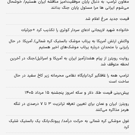
معاون ترامپ: به دنبال پایان موفقیت‌آمیز مناقشه ایران هستیم/ خوشحال
می‌شوم ایرانی ها مرا مسئول پایان جنگ بدانند
قیمت جدید مرغ اعلام شد
خانواده شهید لاریجانی ادعای سردار کوثری را تکذیب کرد +جزئیات
واکنش ارتش آمریکا به پرتاب موشک بالستیک کره شمالی/ آمریکا: در حال
رایزنی با متحدان درباره پرتاب موشک‌های اخیر هستیم
روایت رویترز از پیام هشدارآمیز ایران به آمریکا و اسرائیل/جنگ در آخرین
لحظه متوقف شد
ترامپ همه را غافلگیر کرد/پایگاه نظامی محرمانه زیر کاخ سفید در حال
ساخت است
پیش‌بینی قیمت طلا، دلار و سکه امروز پنجشنبه ۱۵ مرداد ۱۴۰۵
رویترز: ایران و عمان برای تعیین تعرفه ترانزیت ۳ تا ۷ درصدی در تنگه
هرمز مذاکره می‌کنند
غول موشکی کره شمالی به حرکت درآمد/ پیونگ‌یانگ یک بالستیک شلیک
کرد