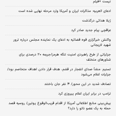
نیست +فیلم
ادعای العربیه: مذاکرات ایران و آمریکا وارد مرحله نهایی شده است
ژیلا هدائی درگذشت
عراقچی پیام جدید صادر کرد
واکنش خبرگزاری قوه قضائیه به ادعای یک نماینده مجلس درباره ترور
شهید لاریجانی
جزئیاتی از طرح راهبردی امنیت تنگه هرمز/جریمه ۲۰ درصدی برای
شناورهای متخلف
تسنیم: منشأ صدای انفجار در قشم، هدف قرار دادن اهداف متخاصم بود/
جزئیات اعلام می‌شود
تصادف شدید در این محور/ ۴ نفر جان باختند
ترامپ در برابر ایران اعلام پیروزی کرد
پیش‌بینی منابع اطلاعاتی آمریکا از اقدام قریب‌الوقوع پوتین/ روسیه قصد
حمله به یک عضو ناتو را دارد؟