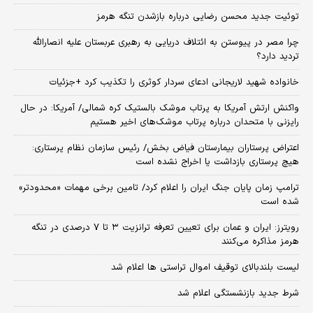
توئیت جدید محسن رضایی درباره بازشدن تنگه هرمز
چرا مصر در پیوستن به ائتلاف دریایی به رهبری عربستان علیه انصارالله
تردید دارد؟
خانواده شهید لاریجانی ادعای سردار کوثری را تکذیب کرد +جزئیات
واکنش ارتش آمریکا به پرتاب موشک بالستیک کره شمالی/ آمریکا: در حال
رایزنی با متحدان درباره پرتاب موشک‌های اخیر هستیم
اعتراض پرستاران بیمارستان فیاض بخش/ رئیس سازمان نظام پرستاری:
هیچ پرستاری بازداشت یا اخراج نشده است
ترامپ زمان پایان جنگ ایران را اعلام کرد/ تامین برخی مهمات «محدودتر»
شده است
رویترز: ایران و عمان برای تعیین تعرفه ترانزیت ۳ تا ۷ درصدی در تنگه
هرمز مذاکره می‌کنند
لیست بلندبالای توقیف اموال تراستی ها اعلام شد
شرط جدید بازنشستگی اعلام شد