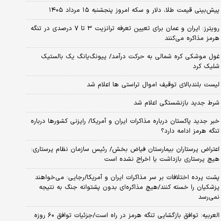
پیش‌بینی قیمت طلا، دلار و سکه امروز پنجشنبه ۱۵ مرداد ۱۴۰۵
رویترز: ایران و عمان برای تعیین تعرفه ترانزیت ۳ تا ۷ درصدی در تنگه
هرمز مذاکره می‌کنند
غول موشکی کره شمالی به حرکت درآمد/ پیونگ‌یانگ یک بالستیک
شلیک کرد
لیست بلندبالای توقیف اموال تراستی ها اعلام شد
شرط جدید بازنشستگی اعلام شد
خبر جدید پاکستان درباره مذاکرات ایران و آمریکا/ رایزنی کشورها درباره
تنگه هرمز ادامه دارد؟
اعتراض پرستاران بیمارستان فیاض بخش/ رئیس سازمان نظام پرستاری:
هیچ پرستاری بازداشت یا اخراج نشده است
پشت پرده اختلافات بر سر مذاکرات ایران و آمریکا/رجایی: می‌خواهند
پزشکیان را خسته کنند/هیچ مذاکره‌ای بدون پشتوانه جنگ به نتیجه
نمی‌رسد
العربیه: توافق بازگشایی تنگه هرمز در راه است/جزئیات توافق ۶۰ روزه