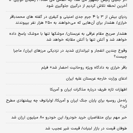
اگر جلیلی رئیس جمهور می شد، چه اتفاقی می افتاد؟/ رشیدی کوچی: تا
آخرین لحظه تلاش کردیم از درگیری جلوگیری شود
ردپای بیش از ۳ یا ۴ جرم جدی امنیتی و کیفری در گفته های محمدباقر
خرازی/ هشدار برای آن‌هایی که می‌خواهند به ۲۵۰ هزار نفر بپیوندند
هشدار صریح مقام عراقی به عربستان/ موشکها تنها با موشک پاسخ داده
خواهد شد و آتش تنها با آتش مقابله خواهد شد
وقوع چندین انفجار و تیراندازی شدید در نزدیکی مرز‌های ایران/ ماجرا
چیست؟
باقر خرازی به دادگاه ویژه روحانیت احضار شد+ فیلم
ادعای وزارت خارجه عربستان علیه ایران
اظهارات تازه ظریف درباره مذاکرات ایران و آمریکا
راه‌حل روسیه برای پایان جنگ ایران و آمریکا/ اولیانوف چه پیشنهادی مطرح
کرد؟
خبر مهم برای متقاضیان خرید خودرو/ این خودرو ۸۰ میلیون ارزان شد
طوفان قیمت در بازار لبنیات/ قیمت شیر عجیب شد