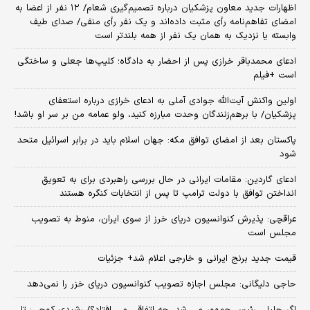
اظهارات جدید معاون پزشکیان درباره تصمیم‌گیری شعام/ ۱۲ نفر از اعضا به
امضای تفاهم‌نامه رأی مثبت داده‌اند و یک نفر رأی منفی/ صدای طیف
وابسته یا نزدیک به همان یک نفر از همه بلندتر است
ادعای محمدباقر خرازی پس از احضار به دادگاه؛ کلیپ‌ها جعلی و ساختگی
است +فیلم
اولین واکنش آیت‌الله جوادی آملی به ادعای خرازی درباره استعفای
پزشکیان/ با برهم‌زنندگان وحدت مبارزه کنید، ولو عمامه من بر سر او باشد!
پاکستان بعد از امضای توافق مکه: جهان اسلام باید در برابر اسرائیل متحد
شود
ادعای گاردین: مقامات ایرانی در حال بررسی راهبردی برای به تعویق
انداختن توافق با دولت ترامپ تا پس از انتخابات کنگره هستند
عراقچی: پذیرش کنوانسیون دریای خرز از سوی ایران، منوط به تصویب
مجلس است
قیمت جدید برنج ایرانی و خارجی اعلام شد+ جزئیات
حاجی دلیگانی: مجلس اجازه تصویب کنوانسیون دریای خزر را نمی‌دهد