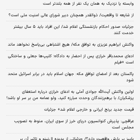
وابسته یا نزدیک به همان یک نفر از همه بلندتر است
از شایعه تا واقعیت/ ذوالقدر همچنان دبیر شورای ‌عالی امنیت ملی است؟
جزئیات صدور احکام بازنشستگی اعلام شد/ این افراد باید ۵ سال بیشتر
خدمت کنند
واکنش ابراهیم عزیزی به توافق مکه/ هیچ اشتباهی بی‌پاسخ نخواهد ماند
ادعای محمدباقر خرازی پس از احضار به دادگاه؛ کلیپ‌ها جعلی و ساختگی
است +فیلم
پاکستان بعد از امضای توافق مکه: جهان اسلام باید در برابر اسرائیل متحد
شود
اولین واکنش آیت‌الله جوادی آملی به ادعای خرازی درباره استعفای
پزشکیان/ با برهم‌زنندگان وحدت مبارزه کنید، ولو عمامه من بر سر او باشد!
قیمت جدید برنج ایرانی و خارجی اعلام شد+ جزئیات
عراقچی: پذیرش کنوانسیون دریای خرز از سوی ایران، منوط به تصویب
مجلس است
پاییز پر بارش واقعیت دارد؟/ جزئیاتی از پدیده ال‌نینو و تاثیر آن بر