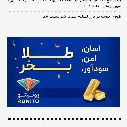
وزیر دفاع پاکستان: اسرائیل برای همه یک تهدید مشترک است/ باید با رژیم
صهیونیستی مقابله کنیم
طوفان قیمت در بازار لبنیات/ قیمت شیر عجیب شد