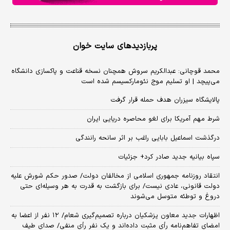
پربازدیدهای سایت خوان
محمد قوچانی: عبدالکریم سروش همچنان نسخه قناعت و پاکسازی دانشگاه
می‌پیچد | او تسلیم موج نئومارکسیسم شده است
پالایشگاه سیزران هدف حمله قرار گرفت
شرط مهم آمریکا برای لغو محاصره دریایی ایران
درگذشت اسماعیل بابایی راغب بر اثر سانحه رانندگی
سپاه بیانیه جدید صادر کرد+ جزئیات
انتقاد روزنامه جمهوری اسلامی از مخالفان دولت/ صدور حکم شورش علیه
دولت قانونی، عادی نیست/ برای بازگشت به قدرت به هر وسیله‌ای حتی
دروغ و توطئه متوسل می‌شوند
اظهارات جدید معاون پزشکیان درباره تصمیم‌گیری شعام/ ۱۲ نفر از اعضا به
امضای تفاهم‌نامه رأی مثبت داده‌اند و یک نفر رأی منفی/ صدای طیف