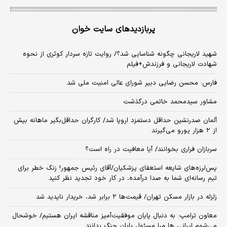
پربازدیدهای سایت خوان
شهید لاریجانی چگونه شناسایی شد؟/ روایت تازه سردار کوثری از نحوه
شهادت لاریجانی و فرزندش+فیلم
فارس: محسن رضایی دبیر شورای عالی امنیت ملی شد
مشاور سیدمحمد خاتمی درگذشت
آلمان صدرنشین حداقل دستمزد اروپا شد/ کارگران حداقل‌بگیر ماهانه بیش
از ۲ هزار یورو می‌گیرند
سربازان فراری بخوانند/ آیا معافیت در راه است؟
پس‌لرزه‌های شایعه استعفای پزشکیان/آقای رئیس جمهور! زنگ خطر برای
تیم رسانه‌ای شما به صدا درآمده، در کار خود تجدید نظر کنید
زلزله در بازار مسکن تهران/ قیمت‌ها ۲ برابر شد، خریدار ناپدید شد
معاون ترامپ: به دنبال پایان موفقیت‌آمیز مناقشه ایران هستیم/ خوشحال
می‌شوم ایرانی ها مرا مسئول پایان جنگ بدانند