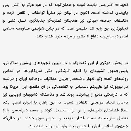
تعهدات آتش‌بس پایبند نبوده و همان‌گونه که در غزه هرگز به آتش بس
پایبندی نداشته است، اکنون در لبنان نیز مکرراً توافقات را نقض کرده و
متاسفانه جامعه جهانی نیز همچنان نظارت‌گر جنایتگری، نسل کشی و
تجاوزکاری این رژیم اند، طبیعی است که در چنین شرایطی مقاومت اسلامی
لبنان در چارچوب دفاع از کشور و مردم خود اقدام کنند.
در بخش دیگری از این گفت‌وگو و در تبیین تجربه‌های پیشین مذاکراتی،
رئیس‌جمهور کشورمان با اشاره کارشکنی مکرر آمریکایی‌ها در تمامی
روندهای گفت وگو اظهار داشت:در جریان مذاکرات دوجانبه ایران و فرانسه
در نیویورک نیز علی‌رغم دستیابی به تفاهماتی در آن مقطع، این آمریکا بود
که با کارشکنی مانع از پیشرفت روند شد و متأسفانه کشورهای اروپایی نیز
به‌جای اتخاذ موضعی انتقادی نسبت به این رفتار، با اجرای اسنپ بک،
عملاً فشارهای ثانویه‌ای را بر ایران تحمیل کرده و مسیر دیپلماسی را از
تعامل سازنده به سمت فشار، تهدید و تحریم سوق دادند؛ در حالی‌که
جمهوری اسلامی ایران با حسن نیت وارد این روند شده بود.