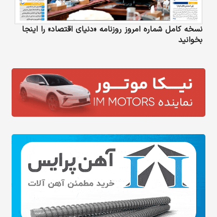
نسخه کامل شماره امروز روزنامه «دنیای‌ اقتصاد» را اینجا
بخوانید