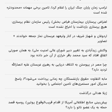
ترامپ زمان پایان جنگ ایران را اعلام کرد/ تامین برخی مهمات «محدودتر»
شده است
اعتراض پرستاران بیمارستان فیاض بخش/ رئیس سازمان نظام پرستاری:
هیچ پرستاری بازداشت یا اخراج نشده است
اردوغان و شهباز شریف در کنار ولیعهد عربستان نماز جمعه خواندند +
تصاویر
واکنش زیدآبادی به تغییر دبیر شورای عالی امنیت ملی/ به همان صورتی
اتفاق افتاد که سید محمد باقر خرازی از آن خبر داده بود
چرا مصر در پیوستن به ائتلاف دریایی به رهبری عربستان علیه انصارالله
تردید دارد؟
مابه التفاوت حقوق بازنشستگان چه زمانی پرداخت می‌شود؟/ پاسخ
مدیرکل امور مستمری‌های تامین اجتماعی را بخوانید
ژیلا هدائی درگذشت
پیش‌بینی منابع اطلاعاتی آمریکا از اقدام قریب‌الوقوع پوتین/ روسیه قصد
حمله به یک عضو ناتو را دارد؟