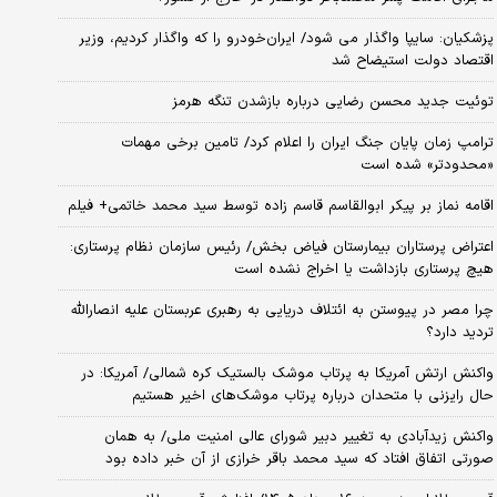
پزشکیان: سایپا واگذار می شود/ ایران‌خودرو را که واگذار کردیم، وزیر
اقتصاد دولت استیضاح شد
توئیت جدید محسن رضایی درباره بازشدن تنگه هرمز
ترامپ زمان پایان جنگ ایران را اعلام کرد/ تامین برخی مهمات
«محدودتر» شده است
اقامه نماز بر پیکر ابوالقاسم قاسم زاده توسط سید محمد خاتمی+ فیلم
اعتراض پرستاران بیمارستان فیاض بخش/ رئیس سازمان نظام پرستاری:
هیچ پرستاری بازداشت یا اخراج نشده است
چرا مصر در پیوستن به ائتلاف دریایی به رهبری عربستان علیه انصارالله
تردید دارد؟
واکنش ارتش آمریکا به پرتاب موشک بالستیک کره شمالی/ آمریکا: در
حال رایزنی با متحدان درباره پرتاب موشک‌های اخیر هستیم
واکنش زیدآبادی به تغییر دبیر شورای عالی امنیت ملی/ به همان
صورتی اتفاق افتاد که سید محمد باقر خرازی از آن خبر داده بود