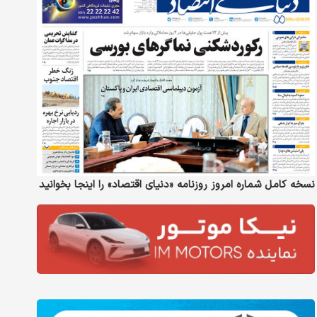
نسخه کامل شماره امروز روزنامه «دنیای‌ اقتصاد» را اینجا بخوانید