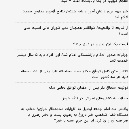
انفجار مهیب در یک پالایشگاه نفت + فیلم
خبر مهم برای دانش آموزان پایه هفتم/ نتایج آزمون مدارس سمپاد
اعلام شد
از شایعه تا واقعیت/ ذوالقدر همچنان دبیر شورای ‌عالی امنیت ملی
است؟
قیمت یک لیتر بنزین در عراق چند؟
جزئیات صدور احکام بازنشستگی اعلام شد/ این افراد باید ۵ سال بیشتر
خدمت کنند
انتشار متن کامل توافق مکه/ حمله مسلحانه علیه یکی از اعضا، حمله
علیه هر سه کشور است
توئیت اسحاق دار پس از امضای توافق دفاعی مکه
حملات به کشتی‌های اماراتی در تنگه هرمز
واکنش تند امام جمعه اردبیل به اظهارات محمدباقر خرازی/ خطاب به
دستگاه قضا: شخصی خبر دروغ به رهبری بست و دفتر رهبری با
صراحت آن را رد کرد، آیا این جرم است یا خیر؟