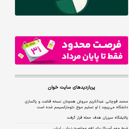
پربازدیدهای سایت خوان
محمد قوچانی: عبدالکریم سروش همچنان نسخه قناعت و پاکسازی
دانشگاه می‌پیچد | او تسلیم موج نئومارکسیسم شده است
پالایشگاه سیزران هدف حمله قرار گرفت
شرط مهم آمریکا برای لغو محاصره دریایی ایران