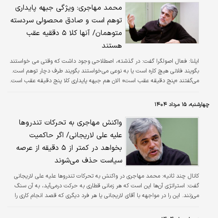
محمد مهاجری: ویژگی جبهه پایداری
توهم است و صادق محصولی سردسته
متوهمان/ آنها کلا ۵ دققیه عقب
هستند
ایلنا:
فعال اصولگرا گفت: در گذشته، اصطلاحی وجود داشت که وقتی می خواستند
بگویند فلانی هیچ کاره است یا به نوعی می‌خواستند بگویند طرف دچار توهم است.
می‌گفتند «پنج دقیقه عقب است» الان هم جبهه پایداری کلا پنج دقیقه عقب است.
چهارشنبه، ۱۵ مرداد ۱۴۰۴
واکنش مهاجری به تحرکات تندرو‌ها
علیه علی لاریجانی/ اگر حاکمیت
بخواهد در کمتر از ۵ دقیقه از عرصه
سیاست حذف می‌شوند
کانال چند ثانیه:
محمد مهاجری در واکنش به تحرکات تندرو‌ها علیه علی لاریجانی
گفت: استراتژی آن‌ها این است که هر زمانی قطاری به حرکت درمی‌آید، به آن سنگ
می‌زنند. این را در مواجهه با آقای لاریجانی یا هر فرد دیگری که قصد انجام کاری را
دارد، می‌بینیم.