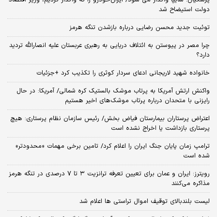
دولت استیضاح شد
توئیت جدید محسن رضایی درباره بازشدن تنگه هرمز
چرا مصر در پیوستن به ائتلاف دریایی به رهبری عربستان علیه انصارالله تردید
دارد؟
خانواده شهید لاریجانی ادعای سردار کوثری را تکذیب کرد +جزئیات
واکنش ارتش آمریکا به پرتاب موشک بالستیک کره شمالی/ آمریکا: در حال
رایزنی با متحدان درباره پرتاب موشک‌های اخیر هستیم
اعتراض پرستاران بیمارستان فیاض بخش/ رئیس سازمان نظام پرستاری: هیچ
پرستاری بازداشت یا اخراج نشده است
ترامپ زمان پایان جنگ ایران را اعلام کرد/ تامین برخی مهمات «محدودتر»
شده است
رویترز: ایران و عمان برای تعیین تعرفه ترانزیت ۳ تا ۷ درصدی در تنگه هرمز
مذاکره می‌کنند
لیست بلندبالای توقیف اموال تراستی ها اعلام شد