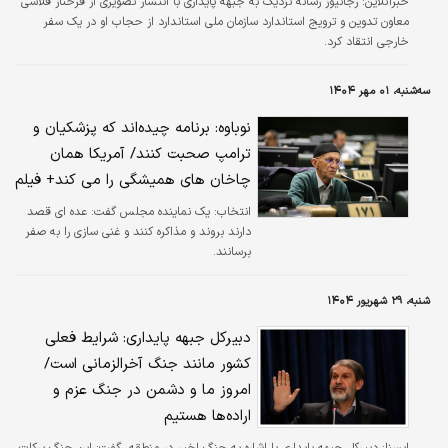
خبرآنلاین:
رجانیوز رسانه نزدیک به جبهه پایداری با انتشار تصویری از فرحناز قلاسی
معاون تدوین و ترویج استاندارد سازمان ملی استاندارد از حجاب او در یک سفر
خارجی انتقاد کرد.
سه‌شنبه، ۰۱ مهر ۱۴۰۴
نوباوه: برنامه چیده‌اند که پزشکیان و
ترامپ صحبت کنند/ آمریکا همان
چاخان های همیشگی را می کند+ فیلم
انتخاب:
یک نماینده مجلس گفت: عده ای قصد
دارند بروند و مذاکره کنند و غنی سازی را به صفر
برسانند.
شنبه، ۲۹ شهریور ۱۴۰۴
دبیرکل جبهه پایداری: شرایط فعلی
کشور مانند جنگ آخرالزمانی است/
امروز ما و دشمن در جنگ عزم و
اراده‌ها هستیم
ايسنا:
دبیرکل جبهه پایداری با اشاره به جنگ اخیر در منطقه، گفت: این جنگ برکات