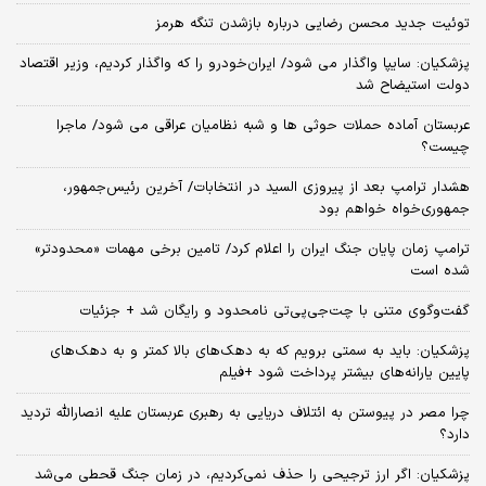
توئیت جدید محسن رضایی درباره بازشدن تنگه هرمز
پزشکیان: سایپا واگذار می شود/ ایران‌خودرو را که واگذار کردیم، وزیر اقتصاد
دولت استیضاح شد
عربستان آماده حملات حوثی ها و شبه نظامیان عراقی می شود/ ماجرا
چیست؟
هشدار ترامپ بعد از پیروزی السید در انتخابات/ آخرین رئیس‌جمهور،
جمهوری‌خواه خواهم بود
ترامپ زمان پایان جنگ ایران را اعلام کرد/ تامین برخی مهمات «محدودتر»
شده است
گفت‌وگوی متنی با چت‌جی‌پی‌تی نامحدود و رایگان شد + جزئیات
پزشکیان: باید به سمتی برویم که به دهک‌های بالا کمتر و به دهک‌های
پایین یارانه‌های بیشتر پرداخت شود +فیلم
چرا مصر در پیوستن به ائتلاف دریایی به رهبری عربستان علیه انصارالله تردید
دارد؟
پزشکیان: اگر ارز ترجیحی را حذف نمی‌کردیم، در زمان جنگ قحطی می‌شد