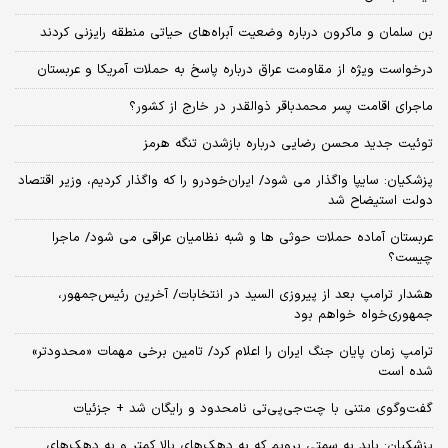
بن سلمان و ماکرون درباره وضعیت آبراه‌های حیاتی منطقه رایزنی کردند
درخواست ویژه از مقاومت عراق درباره پاسخ به حملات آمریکا و عربستان
ماجرای اقامت پسر محمدباقر ذوالقدر در خارج از کشور؟
توئیت جدید محسن رضایی درباره بازشدن تنگه هرمز
پزشکیان: سایپا واگذار می شود/ ایران‌خودرو را که واگذار کردیم، وزیر اقتصاد
دولت استیضاح شد
عربستان آماده حملات حوثی ها و شبه نظامیان عراقی می شود/ ماجرا
چیست؟
هشدار ترامپ بعد از پیروزی السید در انتخابات/ آخرین رئیس‌جمهور،
جمهوری‌خواه خواهم بود
ترامپ زمان پایان جنگ ایران را اعلام کرد/ تامین برخی مهمات «محدودتر»
شده است
گفت‌وگوی متنی با چت‌جی‌پی‌تی نامحدود و رایگان شد + جزئیات
پزشکیان: باید به سمتی برویم که به دهک‌های بالا کمتر و به دهک‌های