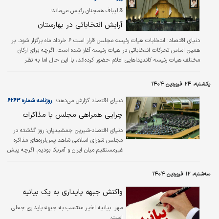
درصد…
قالیباف همچنان رئیس می‌ماند؛
آرایش انتخاباتی در بهارستان
دنیای اقتصاد:
انتخابات هیات رئیسه مجلس قرار است ۶ خرداد ماه برگزار شود. بر
همین اساس تحرکات انتخاباتی در هیات رئیسه آغاز شده است. اگرچه برای ارکان
مختلف هیات رئیسه کاندیداهایی اعلام حضور کرده‌اند، با این حال اما به نظر
می‌رسد که ریاست محمدباقر قالیباف تثبیت شده است. قالیباف در اجلاسیه اول با
۱۹۸ رای از مجموع ۲۸۷ رای ماخوذه رئیس مجلس شد و دو رقیب او در این
یکشنبه، ۲۴ فروردین ۱۴۰۴
انتخابات یعنی مجتبی ذوالنوری و منوچهر متکی به ترتیب ۶۰ و ۵ رای کسب کردند.
حالا اما آن‌طور که احمد بیگدلی، عضو فراکسیون مستقلین مجلس عنوان می‌کند،
دنیای اقتصاد گزارش می‌دهد؛
روزنامه شماره ۶۲۶۳
برای…
چرایی همراهی مجلس با مذاکرات
دنياي اقتصاد-شيرين جمشيديان:
روز گذشته در
مجلس شورای اسلامی شاهد پس‌لرزه‌های مذاکره
غیر‌مستقیم میان ایران و آمریکا بودیم. اگرچه پیش
از این و در دوران برگزاری مذاکرات برجام نیز شاهد
مخالفت‌هایی بودیم، اما مخالفت‌های روز گذشته با
سه‌شنبه، ۱۲ فروردین ۱۴۰۴
مخالفت‌های برجامی تفاوت فاحشی داشت و این
تفاوت در کمرنگ شدن مخالفت‌ها بود. حتی در
واکنش جبهه پایداری به یک بیانیه
راهروهای مجلس شنیده شد که برخی از اعضای
مهر:
بیانیه اخیر منتسب به جبهه پایداری جعلی
جبهه پایداری به دنبال امضا گرفتن بیانیه‌ای در
است.
حمایت البته حمایت مشروط از مذاکرات هستند.