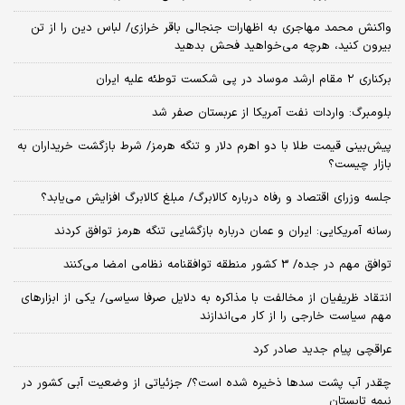
واکنش محمد مهاجری به اظهارات جنجالی باقر خرازی/ لباس دین را از تن
بیرون کنید، هرچه می‌خواهید فحش بدهید
برکناری ۲ مقام‌ ارشد موساد در پی شکست توطئه علیه ایران
بلومبرگ: واردات نفت آمریکا از عربستان صفر شد
پیش‌بینی قیمت طلا با دو اهرم دلار و تنگه هرمز/ شرط بازگشت خریداران به
بازار چیست؟
جلسه وزرای اقتصاد و رفاه درباره کالابرگ/ مبلغ کالابرگ افزایش می‌یابد؟
رسانه آمریکایی: ایران و عمان درباره بازگشایی تنگه هرمز توافق کردند
توافق مهم در جده/ 3 کشور منطقه توافقنامه نظامی امضا می‌کنند
انتقاد ظریفیان از مخالفت با مذاکره به دلایل صرفا سیاسی/ یکی از ابزارهای
مهم سیاست خارجی را از کار می‌اندازند
عراقچی پیام جدید صادر کرد
چقدر آب پشت سدها ذخیره شده است؟/ جزئیاتی از وضعیت آبی کشور در
نیمه تابستان