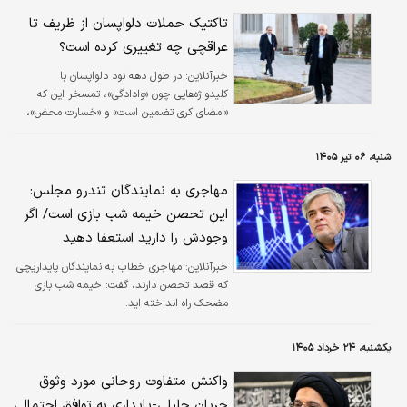
تاکتیک حملات دلواپسان از ظریف تا
عراقچی چه تغییری کرده است؟
خبرآنلاین:
در طول دهه نود دلواپسان با
کلیدواژه‌هایی چون «وادادگی»، تمسخر این که
«امضای کری تضمین است» و «خسارت محض»،
فضای عمومی کشور را تحت تاثیر قرار دادند، آن‌ها
ظریف را به عنوان نماد غربی‌شدن و سادگی
شنبه، ۰۶ تیر ۱۴۰۵
دیپلماتیک میخواندند اما امروز، عبور نظام از آن
دوقطبی‌های ساختگی و انتصاب عباس عراقچی به
مهاجری به نمایندگان تندرو مجلس:
عنوان دیپلماتی با سابقه و تکنوکرات، نقاب از چهره
این تحصن خیمه شب بازی است/ اگر
این جریان برداشته است. عراقچی، دیپلماتی است
وجودش را دارید استعفا دهید
که از دل نهادهای حاکمیتی برخاسته و پیوندهای
مستحکمی با ساختار پدافندی و نظامی کشور
خبرآنلاین:
مهاجری خطاب به نمایندگان پایداریچی
دارد.
که قصد تحصن دارند، گفت: خیمه شب بازی
مضحک راه انداخته اید.
یکشنبه، ۲۴ خرداد ۱۴۰۵
واکنش متفاوت روحانی مورد وثوق
جریان جلیلی-پایداری به توافق احتمالی