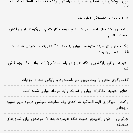
غول موشکی کره شمالی به حرکت درآمد/ پیونگ‌یانگ یک بالستیک شلیک
کرد
شرط جدید بازنشستگی اعلام شد
پزشکیان: ۴۷ سال است می‌خواهیم درست کار کنیم، می‌گویند الان وقتش
نیست +فیلم
زنگ خطر برای طبقه متوسط تهران به صدا درآمد/پایتخت‌نشینان به سمت
فقر رانده می‌شوند
العربیه: توافق بازگشایی تنگه هرمز در راه است/جزئیات توافق ۶۰ روزه فاش
شد
گفت‌وگوی متنی با چت‌جی‌پی‌تی نامحدود و رایگان شد + جزئیات
ادعای العربیه: مذاکرات ایران و آمریکا وارد مرحله نهایی شده است
واکنش خبرگزاری قوه قضائیه به ادعای یک نماینده مجلس درباره ترور شهید
لاریجانی
جزئیاتی از طرح راهبردی امنیت تنگه هرمز/جریمه ۲۰ درصدی برای شناورهای
متخلف