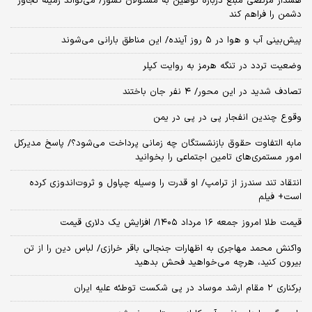
هشدار مرتضی مبلغ درباره توهین به مسئولان کشور/ می‌تواند زمینه تجاوز
دشمن را فراهم کند
پیش‌بینی آب و هوا در ۵ روز آینده/ این مناطق بارانی می‌شوند
وضعیت تردد در تنگه هرمز به روایت کپلر
تصادف شدید در این محور/ ۴ نفر جان باختند
وقوع چندین انفجار پی در پی در یمن
مابه التفاوت حقوق بازنشستگان چه زمانی پرداخت می‌شود؟/ پاسخ مدیرکل
امور مستمری‌های تامین اجتماعی را بخوانید
انتقاد تند سندرز از ترامپ/ او قدرت را وسیله چپاول و ثروت‌اندوزی کرده
است+ فیلم
قیمت طلا امروز جمعه ۱۶ مرداد ۱۴۰۵/ افزایش یک دلاری قیمت
واکنش محمد مهاجری به اظهارات جنجالی باقر خرازی/ لباس دین را از تن
بیرون کنید، هرچه می‌خواهید فحش بدهید
برکناری ۲ مقام‌ ارشد موساد در پی شکست توطئه علیه ایران