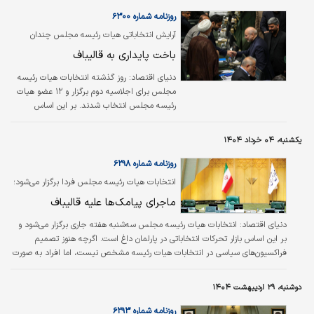
روزنامه شماره ۶۳۰۰
آرایش انتخاباتی هیات رئیسه مجلس چندان
تغییری نکرد؛
باخت پایداری به قالیباف
دنیای اقتصاد:
روز گذشته انتخابات هیات رئیسه
مجلس برای اجلاسیه دوم برگزار و ۱۲ عضو هیات
رئیسه مجلس انتخاب شدند. بر این اساس
نمایندگان مجلس با وجود پیامک‌های تخریبی
مجددا محمدباقر قالیباف را به عنوان رئیس
یکشنبه، ۰۴ خرداد ۱۴۰۴
مجلس انتخاب کردند. تنها رقیب قالیباف، احمد
راستینه، نماینده شهرکرد و یکی از چهره‌های جبهه
روزنامه شماره ۶۲۹۸
پایداری در مجلس بود. در این رقابت محمدباقر
انتخابات هیات رئیسه مجلس فردا برگزار می‌شود؛
قالیباف توانست با ۲۱۹ رای رئیس مجلس باقی
ماجرای پیامک‌ها علیه قالیباف
ماند و رقیب او احمد راستینه تنها توانست ۳۶
رای کسب کند که این رای نشان‌دهنده رای پایداری‌ها
دنیای اقتصاد:
انتخابات هیات رئیسه مجلس سه‌شنبه هفته جاری برگزار می‌شود و
در مجلس است.
بر این اساس بازار تحرکات انتخاباتی در پارلمان داغ است. اگرچه هنوز تصمیم
فراکسیون‌های سیاسی در انتخابات هیات رئیسه مشخص نیست، اما افراد به صورت
شخصی به انتخابات ورود پیدا کرده‌اند. فراکسیون مستقلین تاکنون جلساتی را در
خصوص انتخابات هیات رئیسه مجلس برگزار کرده، اما فراکسیون انقلاب اسلامی
دوشنبه، ۲۹ اردیبهشت ۱۴۰۴
قرار است سه‌شنبه صبح جلسه‌ای را در این خصوص برگزار کند. با این حال اما
تعداد کاندیداها تاکنون بیش از ۵۰ نفر است و بر این اساس احتمالا بیش از ۵۰
روزنامه شماره ۶۲۹۳