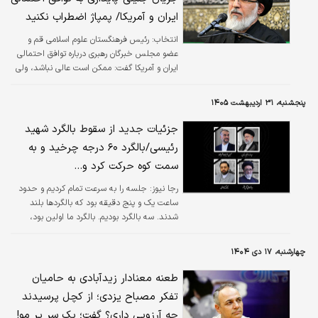
ایران و آمریکا/ پمپاژ اضطراب نکنید
انتخاب:
رئیس فرهنگستان علوم اسلامی قم و
عضو مجلس خبرگان رهبری درباره توافق احتمالی
ایران و آمریکا گفت: ممکن است عالی نباشد، ولی
اینکه ما خیال کنیم یک چیز ضعیفی خواهد بود و
خیلی نگران بشویم، خیر. بنابراین، نگران و
پنجشنبه، ۳۱ اردیبهشت ۱۴۰۵
مضطرب نباشید و پمپاژ اضطراب نکنید.
جزئیات جدید از سقوط بالگرد شهید
رئیسی/بالگرد ۶۰ درجه چرخید و به
سمت کوه حرکت کرد و...
رجا نیوز:
جلسه را به سرعت تمام کردیم و حدود
ساعت یک و پنج دقیقه بود که بالگردها بلند
شدند. سه بالگرد بودیم. بالگرد ما اولین بود،
پیشرو. حاج‌آقا سوار بالگرد وسطی بود و بالگرد
سومی هم پشت سرمان، رزرو.
چهارشنبه، ۱۷ دی ۱۴۰۴
طعنه معنادار زیدآبادی به حامیان
تفکر مصباح یزدی؛ از کچل پرسیدند
چه آرزویی داری؟ گفت؛ یک سر پر مو!