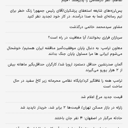
تفاهم، نظر کارشناسی را پذیرفتند +فیلم
پس‌لرزه‌های شایعه استعفای پزشکیان/آقای رئیس جمهور! زنگ خطر برای
تیم رسانه‌ای شما به صدا درآمده، در کار خود تجدید نظر کنید
مشاور سیدمحمد خاتمی درگذشت
سربازان فراری بخوانند/ آیا معافیت در راه است؟
معاون ترامپ: به دنبال پایان موفقیت‌آمیز مناقشه ایران هستیم/ خوشحال
می‌شوم ایرانی ها مرا مسئول پایان جنگ بدانند
آلمان صدرنشین حداقل دستمزد اروپا شد/ کارگران حداقل‌بگیر ماهانه بیش
از ۲ هزار یورو می‌گیرند
ترامپ همه را غافلگیر کرد/پایگاه نظامی محرمانه زیر کاخ سفید در حال
ساخت است
قیمت جدید مرغ اعلام شد
زلزله در بازار مسکن تهران/ قیمت‌ها ۲ برابر شد، خریدار ناپدید شد
حادثه مرگبار در اصفهان؛ ۴ نفر جان باختند