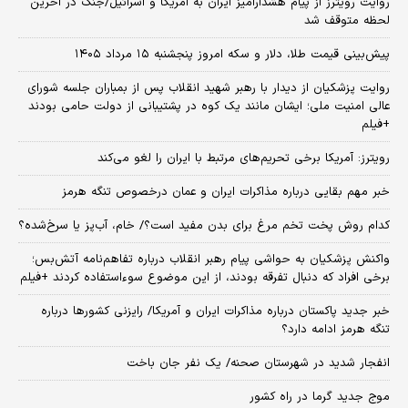
روایت رویترز از پیام هشدارآمیز ایران به آمریکا و اسرائیل/جنگ در آخرین
لحظه متوقف شد
پیش‌بینی قیمت طلا، دلار و سکه امروز پنجشنبه ۱۵ مرداد ۱۴۰۵
روایت پزشکیان از دیدار با رهبر شهید انقلاب پس از بمباران جلسه شورای
عالی امنیت ملی؛ ایشان مانند یک کوه در پشتیبانی از دولت حامی بودند
+فیلم
رویترز: آمریکا برخی تحریم‌های مرتبط با ایران را لغو می‌کند
خبر مهم بقایی درباره مذاکرات ایران و عمان درخصوص تنگه هرمز
کدام روش پخت تخم مرغ برای بدن مفید است؟/ خام، آب‌پز یا سرخ‌شده؟
واکنش پزشکیان به حواشی پیام رهبر انقلاب درباره تفاهم‌نامه آتش‌بس؛
برخی افراد که دنبال تفرقه بودند، از این موضوع سوءاستفاده کردند +فیلم
خبر جدید پاکستان درباره مذاکرات ایران و آمریکا/ رایزنی کشورها درباره
تنگه هرمز ادامه دارد؟
انفجار شدید در شهرستان صحنه/ یک نفر جان باخت
موج جدید گرما در راه کشور