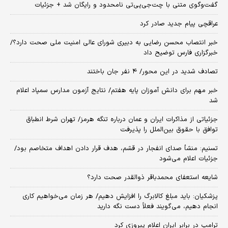
گفت‌وگوی متنی با چت‌جی‌پی‌تی نامحدود و رایگان شد + جزئیات
عراقچی پیام جدید صادر کرد
خبر انتصاب محسن رضایی به دبیری شورای عالی امنیت ملی صحت دارد؟/
خبرگزاری فارس توضیح داد
تصادف شدید در این محور/ ۴ نفر جان باختند
خبر مهم برای دانش آموزان پایه هفتم/ نتایج آزمون مدارس سمپاد اعلام
شد
جزئیاتی از مذاکرات ایران و عمان درباره تنگه هرمز/ تهران شرط انطباق
توافق با حقوق بین‌الملل را پذیرفت
تسنیم: منشأ صدای انفجار در قشم، هدف قرار دادن اهداف متخاصم بود/
جزئیات اعلام می‌شود
شایعه استعفای محمدباقر ذوالقدر صحت دارد؟
پزشکیان: باید مبلغ کالابرگ را افزایش دهیم/ هر زمان می‌خواهیم کاری
انجام دهیم، می‌گویند فعلاً دست نگه دارید
ترامپ در برابر ایران اعلام پیروزی کرد