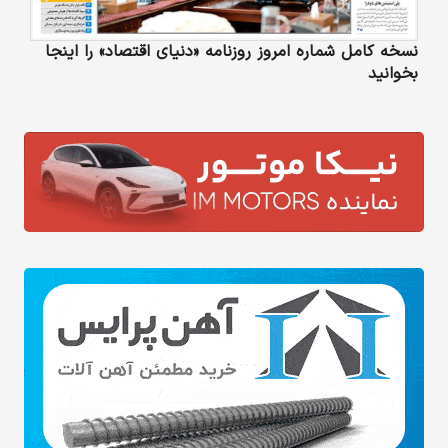
نسخه کامل شماره امروز روزنامه «دنیای‌ اقتصاد» را اینجا
بخوانید