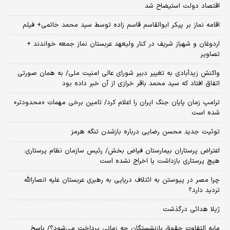
اقتصاد دولت استیضاح شد
اقامه نماز بر پیکر ابوالقاسم قاسم زاده توسط سید محمد خاتمی+ فیلم
اردوغان و شهباز شریف در کنار ولیعهد عربستان نماز جمعه خواندند +
تصاویر
واکنش زیدآبادی به تغییر دبیر شورای عالی امنیت ملی/ به همان صورتی
اتفاق افتاد که سید محمد باقر خرازی از آن خبر داده بود
ترامپ زمان پایان جنگ ایران را اعلام کرد/ تامین برخی مهمات «محدودتر»
شده است
توئیت جدید محسن رضایی درباره بازشدن تنگه هرمز
اعتراض پرستاران بیمارستان فیاض بخش/ رئیس سازمان نظام پرستاری:
هیچ پرستاری بازداشت یا اخراج نشده است
چرا مصر در پیوستن به ائتلاف دریایی به رهبری عربستان علیه انصارالله
تردید دارد؟
ژیلا هدائی درگذشت
مابه التفاوت حقوق بازنشستگان چه زمانی پرداخت می‌شود؟/ پاسخ