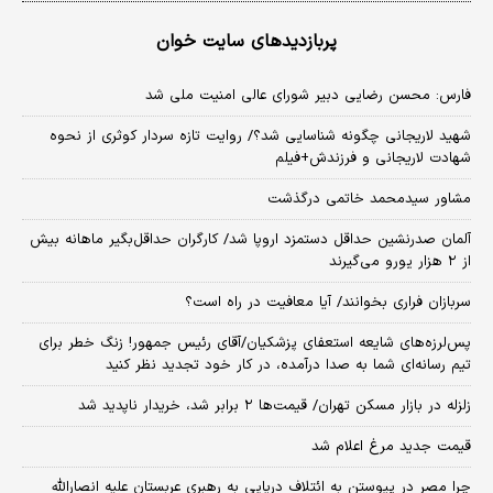
پربازدیدهای سایت خوان
فارس: محسن رضایی دبیر شورای عالی امنیت ملی شد
شهید لاریجانی چگونه شناسایی شد؟/ روایت تازه سردار کوثری از نحوه
شهادت لاریجانی و فرزندش+فیلم
مشاور سیدمحمد خاتمی درگذشت
آلمان صدرنشین حداقل دستمزد اروپا شد/ کارگران حداقل‌بگیر ماهانه بیش
از ۲ هزار یورو می‌گیرند
سربازان فراری بخوانند/ آیا معافیت در راه است؟
پس‌لرزه‌های شایعه استعفای پزشکیان/آقای رئیس جمهور! زنگ خطر برای
تیم رسانه‌ای شما به صدا درآمده، در کار خود تجدید نظر کنید
زلزله در بازار مسکن تهران/ قیمت‌ها ۲ برابر شد، خریدار ناپدید شد
قیمت جدید مرغ اعلام شد
چرا مصر در پیوستن به ائتلاف دریایی به رهبری عربستان علیه انصارالله