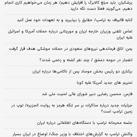
پزشکیان: باید مبلغ کالابرگ را افزایش دهیم/ هر زمان می‌خواهیم کاری انجام
دهیم، می‌گویند فعلاً دست نگه دارید
کنایه قالیباف به ترامپ/ حقایق را بپذیرید و به تعهدات خود عمل کنید
تماس تلفنی وزیران خارجه ایران و موریتانی درباره حملات آمریکا و اسرائیل
علیه ایران
یمن: اتاق فرماندهی نیروهای سعودی در حملات موشکی هدف قرار گرفت
انفجار در حومه دمشق / چند نفر کشته و زخمی شدند؟
برکناری دو رئیس بخش موساد پس از ناکامی‌ها درباره ایران
تحریم های جدید آمریکا علیه کوبا
فارس: محسن رضایی دبیر شورای عالی امنیت ملی شد
جزئیات جدید درباره مذاکرات بر سر تنگه هرمز به روایت الجزیره/ توپ در
زمین ترامپ است؟
جلسه محرمانه ترامپ با دستگاه‌های اطلاعاتی درباره ایران
واکنش ترامپ به گزارش‌های اختلاف با وزیر جنگ/ اوضاع در ایران بسیار