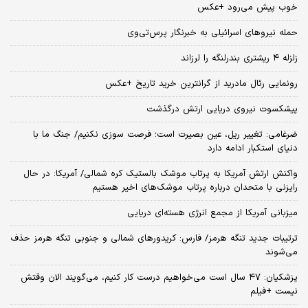
خوب پیش می‌رود +عکس
حمله نیروهای اسرائیلی به خبرنگار پرس‌تی‌وی
زلزله ۴ ریشتری بندرلنگه را لرزاند
رونمایی رئال مادرید از گرانترین خرید تاریخ +عکس
پیشکسوت نیروی دریایی ارتش درگذشت
ضرغامی: تغییر ریل، عین بصیرت است؛ فرصت سوزی نکنیم/ جنگ ما با
دنیای استکبار ادامه دارد
واکنش ارتش آمریکا به پرتاب موشک بالستیک کره شمالی/ آمریکا: در حال
رایزنی با متحدان درباره پرتاب موشک‌های اخیر هستیم
میزبانی آمریکا از مجمع انرژی هسته‌ای دریایی
ترتیبات جدید تنگه هرمز/ فارس: کریدورهای شمالی و جنوبی تنگه هرمز حذف
می‌شوند
پزشکیان: ۴۷ سال است می‌خواهیم درست کار کنیم، می‌گویند الان وقتش
نیست +فیلم