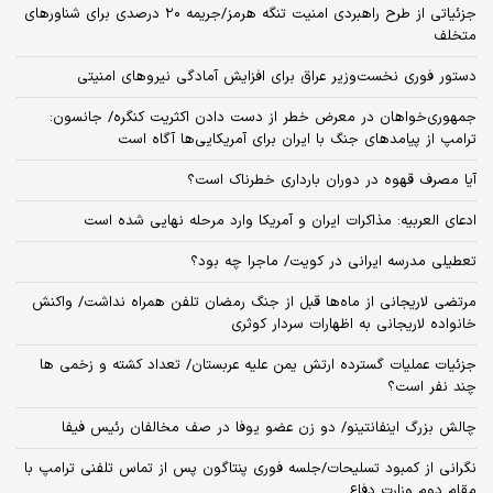
جزئیاتی از طرح راهبردی امنیت تنگه هرمز/جریمه ۲۰ درصدی برای شناورهای
متخلف
دستور فوری نخست‌وزیر عراق برای افزایش آمادگی نیروهای امنیتی
جمهوری‌خواهان در معرض خطر از دست دادن اکثریت کنگره/ جانسون:
ترامپ از پیامدهای جنگ با ایران برای آمریکایی‌ها آگاه است
آیا مصرف قهوه در دوران بارداری خطرناک است؟
ادعای العربیه: مذاکرات ایران و آمریکا وارد مرحله نهایی شده است
تعطیلی مدرسه ایرانی در کویت/ ماجرا چه بود؟
مرتضی لاریجانی از ماه‌ها قبل از جنگ رمضان تلفن همراه نداشت/ واکنش
خانواده لاریجانی به اظهارات سردار کوثری
جزئیات عملیات گسترده ارتش یمن علیه عربستان/ تعداد کشته و زخمی ها
چند نفر است؟
چالش بزرگ اینفانتینو/ دو زن عضو یوفا در صف مخالفان رئیس فیفا
نگرانی از کمبود تسلیحات/جلسه فوری پنتاگون پس از تماس تلفنی ترامپ با
مقام دوم وزارت دفاع