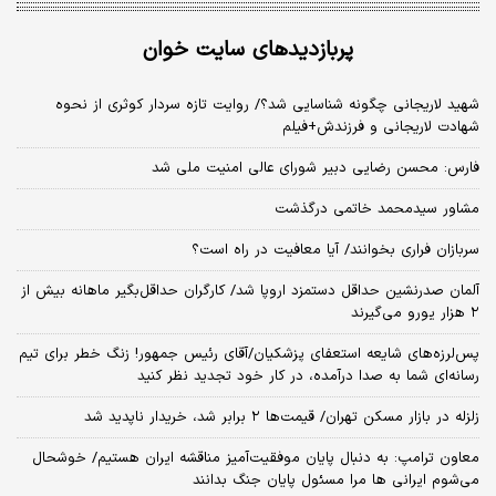
پربازدیدهای سایت خوان
شهید لاریجانی چگونه شناسایی شد؟/ روایت تازه سردار کوثری از نحوه
شهادت لاریجانی و فرزندش+فیلم
فارس: محسن رضایی دبیر شورای عالی امنیت ملی شد
مشاور سیدمحمد خاتمی درگذشت
سربازان فراری بخوانند/ آیا معافیت در راه است؟
آلمان صدرنشین حداقل دستمزد اروپا شد/ کارگران حداقل‌بگیر ماهانه بیش از
۲ هزار یورو می‌گیرند
پس‌لرزه‌های شایعه استعفای پزشکیان/آقای رئیس جمهور! زنگ خطر برای تیم
رسانه‌ای شما به صدا درآمده، در کار خود تجدید نظر کنید
زلزله در بازار مسکن تهران/ قیمت‌ها ۲ برابر شد، خریدار ناپدید شد
معاون ترامپ: به دنبال پایان موفقیت‌آمیز مناقشه ایران هستیم/ خوشحال
می‌شوم ایرانی ها مرا مسئول پایان جنگ بدانند