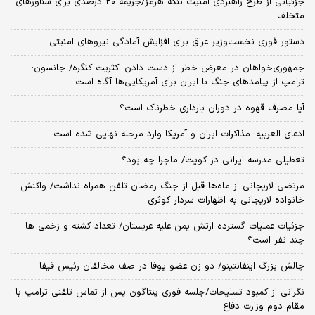
جزئیاتی از طرح راهبردی امنیت تنگه هرمز/جریمه ۲۰ درصدی برای شناورهای
متخلف
دستور فوری نخست‌وزیر عراق برای افزایش آمادگی نیروهای امنیتی
جمهوری‌خواهان در معرض خطر از دست دادن اکثریت کنگره/ جانسون:
ترامپ از پیامدهای جنگ با ایران برای آمریکایی‌ها آگاه است
آیا مصرف قهوه در دوران بارداری خطرناک است؟
ادعای العربیه: مذاکرات ایران و آمریکا وارد مرحله نهایی شده است
تعطیلی مدرسه ایرانی در کویت/ ماجرا چه بود؟
مرتضی لاریجانی از ماه‌ها قبل از جنگ رمضان تلفن همراه نداشت/ واکنش
خانواده لاریجانی به اظهارات سردار کوثری
جزئیات عملیات گسترده ارتش یمن علیه عربستان/ تعداد کشته و زخمی ها
چند نفر است؟
چالش بزرگ اینفانتینو/ دو زن عضو یوفا در صف مخالفان رئیس فیفا
نگرانی از کمبود تسلیحات/جلسه فوری پنتاگون پس از تماس تلفنی ترامپ با
مقام دوم وزارت دفاع