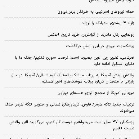
خوب پیش می‌رود +عکس
حمله نیروهای اسرائیلی به خبرنگار پرس‌تی‌وی
زلزله ۴ ریشتری بندرلنگه را لرزاند
رونمایی رئال مادرید از گرانترین خرید تاریخ +عکس
پیشکسوت نیروی دریایی ارتش درگذشت
ضرغامی: تغییر ریل، عین بصیرت است؛ فرصت سوزی نکنیم/ جنگ ما با
دنیای استکبار ادامه دارد
واکنش ارتش آمریکا به پرتاب موشک بالستیک کره شمالی/ آمریکا: در حال
رایزنی با متحدان درباره پرتاب موشک‌های اخیر هستیم
میزبانی آمریکا از مجمع انرژی هسته‌ای دریایی
ترتیبات جدید تنگه هرمز/ فارس: کریدورهای شمالی و جنوبی تنگه هرمز حذف
می‌شوند
پزشکیان: ۴۷ سال است می‌خواهیم درست کار کنیم، می‌گویند الان وقتش
نیست +فیلم