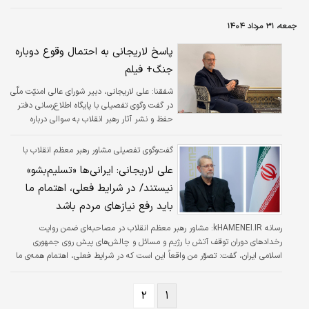
برخی اولویت‌ها استفاده کرده‌ایم.
جمعه، ۳۱ مرداد ۱۴۰۴
پاسخ لاریجانی به احتمال وقوع دوباره
جنگ+ فیلم
شفقنا:
علی لاریجانی، دبیر شورای عالی امنیّت ملّی
در گفت‌ وگوی تفصیلی با پایگاه اطلاع‌رسانی دفتر
حفظ و نشر آثار رهبر انقلاب به سوالی درباره
احتمال وقوع دوباره جنگ پاسخ داد.
گفت‌وگوی تفصیلی مشاور رهبر معظم انقلاب با
KHAMENEI.IR؛
علی لاریجانی: ایرانی‌ها «تسلیم‌بشو»
نیستند/ در شرایط فعلی، اهتمام ما
باید رفع نیازهای مردم باشد
رسانه kHAMENEI.IR:
مشاور رهبر معظم انقلاب در مصاحبه‌ای ضمن روایت
رخدادهای دوران توقف آتش با رژیم و مسائل و چالش‌های پیش روی جمهوری
اسلامی ایران، گفت: تصوّر من واقعاً این است که در شرایط فعلی، اهتمام همه‌ی ما
باید رفع نیازهای مردم باشد؛ این مهم‌ترین مسئله‌ای است که الان برای ما دردآور
است.
۲
۱