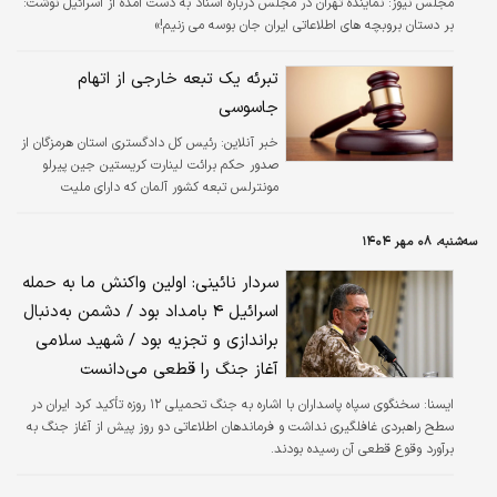
مجلس نیوز:
نماینده تهران در مجلس درباره اسناد به دست آمده از اسرائیل نوشت:
بر دستان بروبچه های اطلاعاتی ایران جان بوسه می زنیم!»
تبرئه یک تبعه خارجی از اتهام
جاسوسی
خبر آنلاین:
رئیس کل دادگستری استان هرمزگان از
صدور حکم برائت لینارت کریستین جین پیرلو
مونترلس تبعه کشور آلمان که دارای ملیت
فرانسوی است از اتهام جاسوسی خبر داد.
سه‌شنبه، ۰۸ مهر ۱۴۰۴
سردار نائینی: اولین واکنش ما به حمله
اسرائیل ۴ بامداد بود / دشمن به‌دنبال
براندازی و تجزیه بود / شهید سلامی
آغاز جنگ را قطعی می‌دانست
ایسنا:
سخنگوی سپاه پاسداران با اشاره به جنگ تحمیلی ۱۲ روزه تأکید کرد ایران در
سطح راهبردی غافلگیری نداشت و فرماندهان اطلاعاتی دو روز پیش از آغاز جنگ به
برآورد وقوع قطعی آن رسیده بودند.