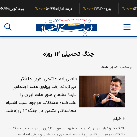
52,500,000
۰٫۰۰ %
یورو
217,300
۰٫۰۰ %
درهم امارات
50,991
۰٫۰۰ %
بیت کوی
جنگ تحمیلی 12 روزه
پنجشنبه، ۰۶ آذر ۱۴۰۴
قاضی‌زاده هاشمی: غربی‌ها فکر
می‌کردند رضا پهلوی عقبه اجتماعی
دارد/ دشمن هنوز ملت ایران را
نشناخته/ مشکلات موجود سبب اشتباه
محاسباتی دشمن در جنگ ۱۲ روزه شد
+ فیلم
باشگاه خبرنگاران جوان:
رئیس بنیاد شهید و امور ایثارگران در دولت سیزدهم گفت:
مشکلات موجود در کشور از وضعیت اقتصادی و معیشتی و برخی اقدامات