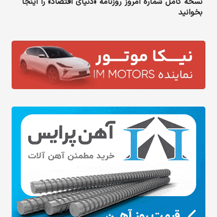
نسخه کامل شماره امروز روزنامه «دنیای‌ اقتصاد» را اینجا
بخوانید