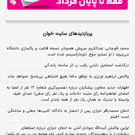
پربازدیدهای سایت خوان
محمد قوچانی: عبدالکریم سروش همچنان نسخه قناعت و پاکسازی دانشگاه
می‌پیچد | او تسلیم موج نئومارکسیسم شده است
درگذشت اسماعیل بابایی راغب بر اثر سانحه رانندگی
واکنش ابراهیم عزیزی به توافق مکه/ هیچ اشتباهی بی‌پاسخ نخواهد ماند
اظهارات جدید معاون پزشکیان درباره تصمیم‌گیری شعام/ ۱۲ نفر از اعضا به
امضای تفاهم‌نامه رأی مثبت داده‌اند و یک نفر رأی منفی/ صدای طیف
وابسته یا نزدیک به همان یک نفر از همه بلندتر است
ادعای محمدباقر خرازی پس از احضار به دادگاه؛ کلیپ‌ها جعلی و ساختگی
است +فیلم
اولین واکنش آیت‌الله جوادی آملی به ادعای خرازی درباره استعفای
پزشکیان/ با برهم‌زنندگان وحدت مبارزه کنید، ولو عمامه من بر سر او باشد!