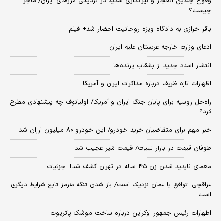
وقوع چندین انفجار و تیراندازی شدید در نزدیکی مرز‌های ایران/ ماجرا
چیست؟
باقر خرازی به دادگاه ویژه روحانیت احضار شد+ فیلم
ادعای وزارت خارجه عربستان علیه ایران
انتشار اسناد جدید از بشقاب پرنده‌ها
اظهارات تازه ظریف درباره مذاکرات ایران و آمریکا
راه‌حل روسیه برای پایان جنگ ایران و آمریکا/ اولیانوف چه پیشنهادی مطرح
کرد؟
خبر مهم برای متقاضیان خرید خودرو/ این خودرو ۸۰ میلیون ارزان شد
طوفان قیمت در بازار لبنیات/ قیمت شیر عجیب شد
معمای ناپدید شدن زن ۴۵ ساله در تهران کشف شد+ جزئیات
عراقچی: توافق با عمان نزدیک است/ باز شدن تنگه هرمز تابع شرایط دیگری
است
اظهارات رئیس جمهور اوکراین درباره ساخت موشک پاتریوت