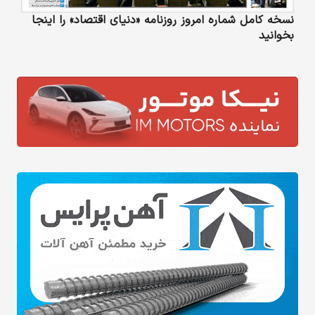
نسخه کامل شماره امروز روزنامه «دنیای‌ اقتصاد» را اینجا
بخوانید