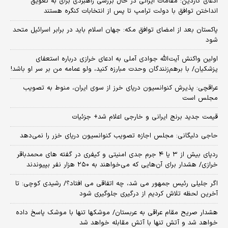
ادعای گاردین: مقامات ایرانی در حال بررسی راهبردی برای به تعویق
انداختن توافق با دولت ترامپ تا پس از انتخابات کنگره هستند
پاکستان بعد از امضای توافق مکه: جهان اسلام باید در برابر اسرائیل متحد
شود
اولین واکنش آیت‌الله جوادی آملی به ادعای خرازی درباره استعفای
پزشکیان/ با برهم‌زنندگان وحدت مبارزه کنید، ولو عمامه من بر سر او باشد!
عراقچی: پذیرش کنوانسیون دریای خرز از سوی ایران، منوط به تصویب
مجلس است
قیمت جدید برنج ایرانی و خارجی اعلام شد+ جزئیات
حاجی دلیگانی: مجلس اجازه تصویب کنوانسیون دریای خزر را نمی‌دهد
ردپای بیش از ۳ یا ۴ جرم جدی امنیتی و کیفری در گفته های محمدباقر
خرازی/ هشدار برای آن‌هایی که می‌خواهند به ۲۵۰ هزار نفر بپیوندند
اگر جلیلی رئیس جمهور می شد، چه اتفاقی می افتاد؟/ رشیدی کوچی: تا
آخرین لحظه تلاش کردیم از درگیری جلوگیری شود
هشدار صریح مقام عراقی به عربستان/ موشکها تنها با موشک پاسخ داده
خواهد شد و آتش تنها با آتش مقابله خواهد شد