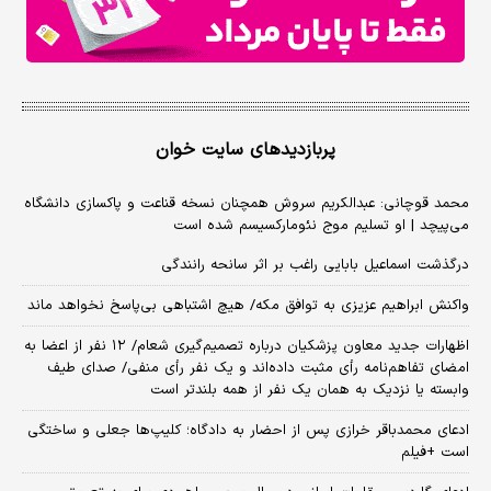
پربازدیدهای سایت خوان
محمد قوچانی: عبدالکریم سروش همچنان نسخه قناعت و پاکسازی دانشگاه
می‌پیچد | او تسلیم موج نئومارکسیسم شده است
درگذشت اسماعیل بابایی راغب بر اثر سانحه رانندگی
واکنش ابراهیم عزیزی به توافق مکه/ هیچ اشتباهی بی‌پاسخ نخواهد ماند
اظهارات جدید معاون پزشکیان درباره تصمیم‌گیری شعام/ ۱۲ نفر از اعضا به
امضای تفاهم‌نامه رأی مثبت داده‌اند و یک نفر رأی منفی/ صدای طیف
وابسته یا نزدیک به همان یک نفر از همه بلندتر است
ادعای محمدباقر خرازی پس از احضار به دادگاه؛ کلیپ‌ها جعلی و ساختگی
است +فیلم