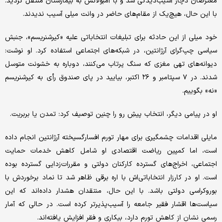
معترضان دچار آسیب‌دیدگی شد و با آمبولانس به بیمارستان منتقل گردید.
با این حال، هیچ‌یک از مقام‌های حاضر در وانت میلی آسیب ندیدند.
خود میلی از این حادثه برای تبلیغات انتخاباتی علیه «کیرشنریسم»، جنبش
سیاسی چپ‌گرای آرژانتین، در شبکه‌های اجتماعی استفاده کرد. او نوشت:
دیوانه‌های تهی مغزی که سنگ پرتاب می‌کنند، دوباره به خشونت متوسل
شدند. در ۷ سپتامبر و ۲۶ اکتبر، بیایید در پای صندوق رأی به کیرشنریسم
«نه» بگوییم.
او در پیامی دیگر، انتخاب پیشِ رو را چنین توصیف کرد: تمدن یا بربریت.
مایلی اقدامات چشمگیری برای مهار تورم افسارگسیخته آرژانتین انجام داده
است، اما کمپین ریاضت اقتصادی او شامل کاهش خدمات حمایت
اجتماعی، اخراج‌های گسترده کارکنان دولتی و مقررات‌زدایی گسترده بوده
است. او در کارزار انتخاباتی‌اش با اره‌ برقی ظاهر شد تا نماد برخوردش با
بوروکراسی دولتی باشد. با این حال، منتقدان هشدار داده‌اند که این
سیاست‌ها اقشار فقیر جامعه را آسیب‌پذیرتر کرده است. در حالی که آمار
رسمی نشان از کاهش تورم دارد، بیکاری و فقر افزایش یافته‌اند.