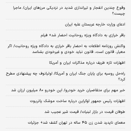
وقوع چندین انفجار و تیراندازی شدید در نزدیکی مرز‌های ایران/ ماجرا
چیست؟
ادعای وزارت خارجه عربستان علیه ایران
باقر خرازی به دادگاه ویژه روحانیت احضار شد+ فیلم
واکنش روزنامه اطلاعات به احضار باقر خرازی به دادگاه ویژه روحانیت/ اگر
معیار، قانون است، قانون نباید خودی و غیرخودی بشناسد
اظهارات تازه ظریف درباره مذاکرات ایران و آمریکا
راه‌حل روسیه برای پایان جنگ ایران و آمریکا/ اولیانوف چه پیشنهادی مطرح
کرد؟
خبر مهم برای متقاضیان خرید خودرو/ این خودرو ۸۰ میلیون ارزان شد
اظهارات رئیس جمهور اوکراین درباره ساخت موشک پاتریوت
طوفان قیمت در بازار لبنیات/ قیمت شیر عجیب شد
معمای ناپدید شدن زن ۴۵ ساله در تهران کشف شد+ جزئیات