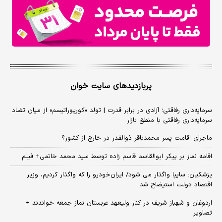
پربازدیدهای سایت خوان
سرمایه‌داری رفاقتی؛ آزادی در برابر قدرت | تولد «کورپوراتیسم» از میان تضاد
سرمایه‌داری رفاقتی با منطق بازار
ماجرای اقامت پسر محمدباقر ذوالقدر در خارج از کشور؟
اقامه نماز بر پیکر ابوالقاسم قاسم زاده توسط سید محمد خاتمی+ فیلم
پزشکیان: سایپا واگذار می شود/ ایران‌خودرو را که واگذار کردیم، وزیر
اقتصاد دولت استیضاح شد
اردوغان و شهباز شریف در کنار ولیعهد عربستان نماز جمعه خواندند +
تصاویر