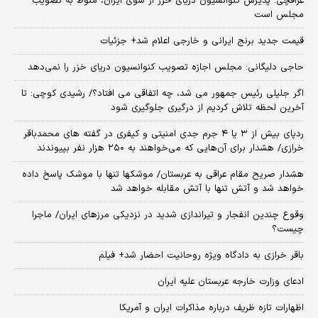
عراقچی: پذیرش کنوانسیون دریای خرز از سوی ایران، منوط به تصویب
مجلس است
قیمت جدید برنج ایرانی و خارجی اعلام شد+ جزئیات
حاجی دلیگانی: مجلس اجازه تصویب کنوانسیون دریای خزر را نمی‌دهد
اگر جلیلی رئیس جمهور می شد، چه اتفاقی می افتاد؟/ رشیدی کوچی: تا
آخرین لحظه تلاش کردیم از درگیری جلوگیری شود
ردپای بیش از ۳ یا ۴ جرم جدی امنیتی و کیفری در گفته های محمدباقر
خرازی/ هشدار برای آن‌هایی که می‌خواهند به ۲۵۰ هزار نفر بپیوندند
هشدار صریح مقام عراقی به عربستان/ موشکها تنها با موشک پاسخ داده
خواهد شد و آتش تنها با آتش مقابله خواهد شد
وقوع چندین انفجار و تیراندازی شدید در نزدیکی مرز‌های ایران/ ماجرا
چیست؟
باقر خرازی به دادگاه ویژه روحانیت احضار شد+ فیلم
ادعای وزارت خارجه عربستان علیه ایران
اظهارات تازه ظریف درباره مذاکرات ایران و آمریکا