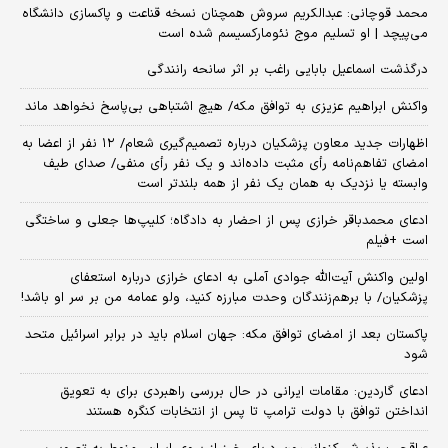
محمد قوچانی: عبدالکریم سروش همچنان نسخه قناعت و پاکسازی دانشگاه
می‌پیچد | او تسلیم موج نئومارکسیسم شده است
درگذشت اسماعیل بابایی راغب بر اثر سانحه رانندگی
واکنش ابراهیم عزیزی به توافق مکه/ هیچ اشتباهی بی‌پاسخ نخواهد ماند
اظهارات جدید معاون پزشکیان درباره تصمیم‌گیری شعام/ ۱۲ نفر از اعضا به
امضای تفاهم‌نامه رأی مثبت داده‌اند و یک نفر رأی منفی/ صدای طیف
وابسته یا نزدیک به همان یک نفر از همه بلندتر است
ادعای محمدباقر خرازی پس از احضار به دادگاه؛ کلیپ‌ها جعلی و ساختگی
است +فیلم
اولین واکنش آیت‌الله جوادی آملی به ادعای خرازی درباره استعفای
پزشکیان/ با برهم‌زنندگان وحدت مبارزه کنید، ولو عمامه من بر سر او باشد!
پاکستان بعد از امضای توافق مکه: جهان اسلام باید در برابر اسرائیل متحد
شود
ادعای گاردین: مقامات ایرانی در حال بررسی راهبردی برای به تعویق
انداختن توافق با دولت ترامپ تا پس از انتخابات کنگره هستند