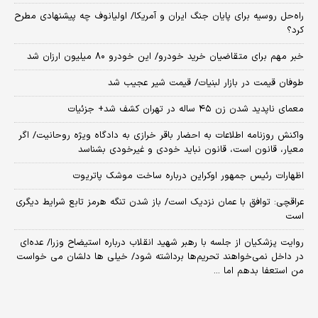
راه‌حل روسیه برای پایان جنگ ایران و آمریکا/ اولیانوف چه پیشنهادی مطرح
کرد؟
خبر مهم برای متقاضیان خرید خودرو/ این خودرو ۸۰ میلیون ارزان شد
طوفان قیمت در بازار لبنیات/ قیمت شیر عجیب شد
معمای ناپدید شدن زن ۴۵ ساله در تهران کشف شد+ جزئیات
واکنش روزنامه اطلاعات به احضار باقر خرازی به دادگاه ویژه روحانیت/ اگر
معیار، قانون است، قانون نباید خودی و غیرخودی بشناسد
اظهارات رئیس جمهور اوکراین درباره ساخت موشک پاتریوت
عراقچی: توافق با عمان نزدیک است/ باز شدن تنگه هرمز تابع شرایط دیگری
است
روایت پزشکیان از جلسه با رهبر شهید انقلاب درباره استیضاح وزرا/ عده‌ای
در داخل نمی‌خواهند تحریم‌ها برداشته شود/ خیلی ها دلشان می خواست
من استعفا بدهم اما ...