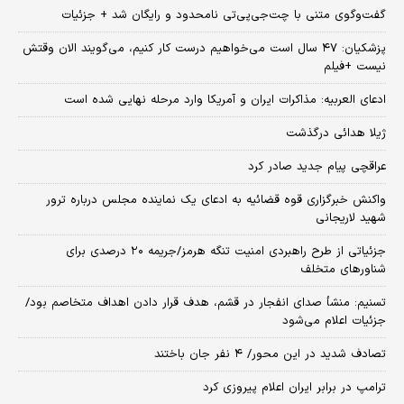
گفت‌وگوی متنی با چت‌جی‌پی‌تی نامحدود و رایگان شد + جزئیات
پزشکیان: ۴۷ سال است می‌خواهیم درست کار کنیم، می‌گویند الان وقتش
نیست +فیلم
ادعای العربیه: مذاکرات ایران و آمریکا وارد مرحله نهایی شده است
ژیلا هدائی درگذشت
عراقچی پیام جدید صادر کرد
واکنش خبرگزاری قوه قضائیه به ادعای یک نماینده مجلس درباره ترور
شهید لاریجانی
جزئیاتی از طرح راهبردی امنیت تنگه هرمز/جریمه ۲۰ درصدی برای
شناورهای متخلف
تسنیم: منشأ صدای انفجار در قشم، هدف قرار دادن اهداف متخاصم بود/
جزئیات اعلام می‌شود
تصادف شدید در این محور/ ۴ نفر جان باختند
ترامپ در برابر ایران اعلام پیروزی کرد