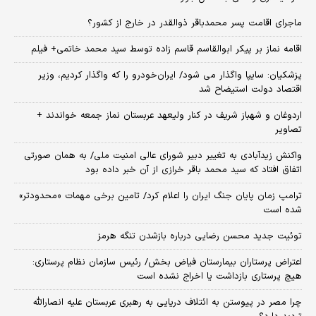
ماجرای اقامت پسر محمدباقر ذوالقدر در خارج از کشور؟
اقامه نماز بر پیکر ابوالقاسم قاسم زاده توسط سید محمد خاتمی+ فیلم
پزشکیان: سایپا واگذار می شود/ ایران‌خودرو را که واگذار کردیم، وزیر
اقتصاد دولت استیضاح شد
اردوغان و شهباز شریف در کنار ولیعهد عربستان نماز جمعه خواندند +
تصاویر
واکنش زیدآبادی به تغییر دبیر شورای عالی امنیت ملی/ به همان صورتی
اتفاق افتاد که سید محمد باقر خرازی از آن خبر داده بود
ترامپ زمان پایان جنگ ایران را اعلام کرد/ تامین برخی مهمات «محدودتر»
شده است
توئیت جدید محسن رضایی درباره بازشدن تنگه هرمز
اعتراض پرستاران بیمارستان فیاض بخش/ رئیس سازمان نظام پرستاری:
هیچ پرستاری بازداشت یا اخراج نشده است
چرا مصر در پیوستن به ائتلاف دریایی به رهبری عربستان علیه انصارالله