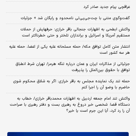
عراقچی پیام جدید صادر کرد
گفت‌وگوی متنی با چت‌جی‌پی‌تی نامحدود و رایگان شد + جزئیات
واکنش ابطحی به اظهارات جنجالی باقر خرازی؛ حرفهایش از حملات
مستقیم آمریکا و اسرائیل و براندازان تلختر و حتی خطرناکتر است
انتشار متن کامل توافق مکه/ حمله مسلحانه علیه یکی از اعضا، حمله علیه
هر سه کشور است
جزئیاتی از مذاکرات ایران و عمان درباره تنگه هرمز/ تهران شرط انطباق
توافق با حقوق بین‌الملل را پذیرفت
حمله تند یک نماینده مجلس به باقر خرازی: اگر به شلاق محکوم شوی
حاضرم با وضو آن را اجرا کنم
واکنش تند امام جمعه اردبیل به اظهارات محمدباقر خرازی/ خطاب به
دستگاه قضا: شخصی خبر دروغ به رهبری بست و دفتر رهبری با صراحت
آن را رد کرد، آیا این جرم است یا خیر؟