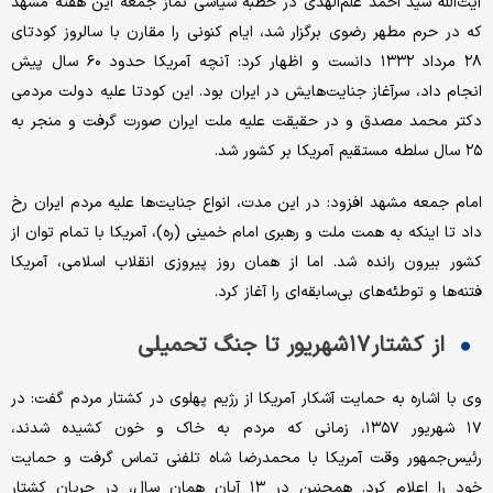
آیت‌الله سید احمد علم‌الهدی در خطبه سیاسی نماز جمعه این هفته مشهد
که در حرم مطهر رضوی برگزار شد، ایام کنونی را مقارن با سالروز کودتای
۲۸ مرداد ۱۳۳۲ دانست و اظهار کرد: آنچه آمریکا حدود ۶۰ سال پیش
انجام داد، سرآغاز جنایت‌هایش در ایران بود. این کودتا علیه دولت مردمی
دکتر محمد مصدق و در حقیقت علیه ملت ایران صورت گرفت و منجر به
۲۵ سال سلطه مستقیم آمریکا بر کشور شد.
امام جمعه مشهد افزود: در این مدت، انواع جنایت‌ها علیه مردم ایران رخ
داد تا اینکه به همت ملت و رهبری امام خمینی (ره)، آمریکا با تمام توان از
کشور بیرون رانده شد. اما از همان روز پیروزی انقلاب اسلامی، آمریکا
فتنه‌ها و توطئه‌های بی‌سابقه‌ای را آغاز کرد.
از کشتار ۱۷ شهریور تا جنگ تحمیلی
وی با اشاره به حمایت آشکار آمریکا از رژیم پهلوی در کشتار مردم گفت: در
۱۷ شهریور ۱۳۵۷، زمانی که مردم به خاک و خون کشیده شدند،
رئیس‌جمهور وقت آمریکا با محمدرضا شاه تلفنی تماس گرفت و حمایت
خود را اعلام کرد. همچنین در ۱۳ آبان همان سال، در جریان کشتار