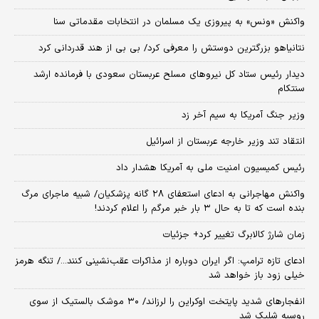
واکنش «ونس» به پیروزی یک مسلمان در انتخابات مقدماتی سنا
نتانیاهو بزرگترین دوستش را معرفی کرد/ بی بی از هند قدردانی کرد
دیدار رئیس ستاد کل نیروهای مسلح عربستان سعودی با فرمانده ارشد
سنتکام
وزیر جنگ آمریکا به سیم آخر زد
انتقاد تند وزیر خارجه عربستان از اسرائیل
رئیس کمیسیون امنیت ملی به آمریکا هشدار داد
واکنش مهاجرانی به ادعای استعفای ۲۸ گانه پزشکیان/ شبیه ماجرای مرگ
بنده است که تا به حال ۳ بار خبر مرگم را اعلام کردند!
زمان شارژ کالابرگ تغییر کرد+ جزئیات
ادعای تازه ترامپ: اگر ایران دوباره از مذاکرات عقب‌نشینی کنند.../ تنگه هرمز
خیلی زود باز خواهد شد
انفجارهای شدید پایتخت اوکراین را لرزاند/ ۳۰ موشک بالستیک از سوی
روسیه شلیک شد