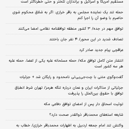
مستقیم آمریکا و اسرائیل و براندازان تلختر و حتی خطرناکتر است
حمله تند یک نماینده مجلس به باقر خرازی: اگر به شلاق محکوم شوی
حاضرم با وضو آن را اجرا کنم
توافق مهم در جده/ ۳ کشور منطقه توافقنامه نظامی امضا می‌کنند
تصادف شدید در این محور/ ۴ نفر جان باختند
عراقچی پیام جدید صادر کرد
انتشار متن کامل توافق مکه/ حمله مسلحانه علیه یکی از اعضا، حمله علیه
هر سه کشور است
گفت‌وگوی متنی با چت‌جی‌پی‌تی نامحدود و رایگان شد + جزئیات
جزئیاتی از مذاکرات ایران و عمان درباره تنگه هرمز/ تهران شرط انطباق
توافق با حقوق بین‌الملل را پذیرفت
توئیت اسحاق دار پس از امضای توافق دفاعی مکه
شایعه استعفای محمدباقر ذوالقدر صحت دارد؟
واکنش تند امام جمعه اردبیل به اظهارات محمدباقر خرازی/ خطاب به