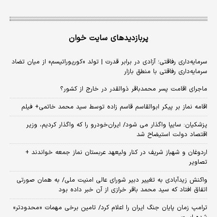
پربازدیدهای سایت خوان
سرمایه‌داری رفاقتی؛ آزادی در برابر قدرت | تولد «کورپوراتیسم» از میان تضاد
سرمایه‌داری رفاقتی با منطق بازار
ماجرای اقامت پسر محمدباقر ذوالقدر در خارج از کشور؟
اقامه نماز بر پیکر ابوالقاسم قاسم زاده توسط سید محمد خاتمی+ فیلم
پزشکیان: سایپا واگذار می شود/ ایران‌خودرو را که واگذار کردیم، وزیر
اقتصاد دولت استیضاح شد
اردوغان و شهباز شریف در کنار ولیعهد عربستان نماز جمعه خواندند +
تصاویر
واکنش زیدآبادی به تغییر دبیر شورای عالی امنیت ملی/ به همان صورتی
اتفاق افتاد که سید محمد باقر خرازی از آن خبر داده بود
ترامپ زمان پایان جنگ ایران را اعلام کرد/ تامین برخی مهمات «محدودتر»