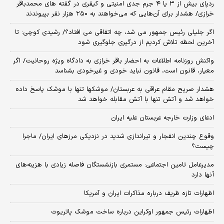
ردپای بیش از ۳ یا ۴ جرم جدی امنیتی و کیفری در گفته های محمدباقر
خرازی/ هشدار برای آن‌هایی که می‌خواهند به ۲۵۰ هزار نفر بپیوندند
اگر جلیلی رئیس جمهور می شد، چه اتفاقی می افتاد؟/ رشیدی کوچی: تا
آخرین لحظه تلاش کردیم از درگیری جلوگیری شود
واکنش روزنامه اطلاعات به احضار باقر خرازی به دادگاه ویژه روحانیت/ اگر
معیار، قانون است، قانون نباید خودی و غیرخودی بشناسد
هشدار صریح مقام عراقی به عربستان/ موشکها تنها با موشک پاسخ داده
خواهد شد و آتش تنها با آتش مقابله خواهد شد
ادعای وزارت خارجه عربستان علیه ایران
وقوع چندین انفجار و تیراندازی شدید در نزدیکی مرز‌های ایران/ ماجرا
چیست؟
مدیرعامل تامین اجتماعی: مستمری بازنشستگان فاصله زیادی با هزینه‌های
آنها دارد
اظهارات تازه ظریف درباره مذاکرات ایران و آمریکا
اظهارات رئیس جمهور اوکراین درباره ساخت موشک پاتریوت