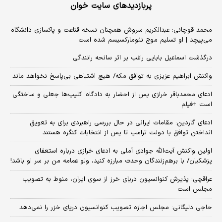
پربازدیدهای سایت خوان
محمد قوچانی: عبدالکریم سروش همچنان نسخه قناعت و پاکسازی دانشگاه
می‌پیچد | او تسلیم موج نئومارکسیسم شده است
درگذشت اسماعیل بابایی راغب بر اثر سانحه رانندگی
واکنش ابراهیم عزیزی به توافق مکه/ هیچ اشتباهی بی‌پاسخ نخواهد ماند
ادعای محمدباقر خرازی پس از احضار به دادگاه؛ کلیپ‌ها جعلی و ساختگی
است +فیلم
ادعای گاردین: مقامات ایرانی در حال بررسی راهبردی برای به تعویق
انداختن توافق با دولت ترامپ تا پس از انتخابات کنگره هستند
اولین واکنش آیت‌الله جوادی آملی به ادعای خرازی درباره استعفای
پزشکیان/ با برهم‌زنندگان وحدت مبارزه کنید، ولو عمامه من بر سر او باشد!
عراقچی: پذیرش کنوانسیون دریای خرز از سوی ایران، منوط به تصویب
مجلس است
حاجی دلیگانی: مجلس اجازه تصویب کنوانسیون دریای خزر را نمی‌دهد