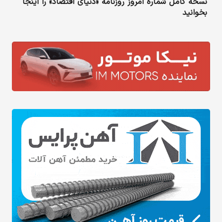
نسخه کامل شماره امروز روزنامه «دنیای‌ اقتصاد» را اینجا
بخوانید