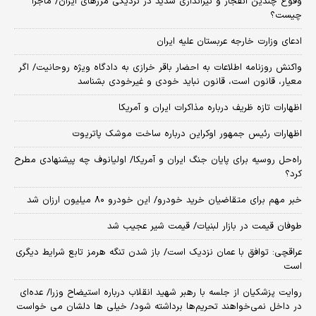
وقوع چندین انفجار و تیراندازی شدید در نزدیکی مرز‌های ایران/ ماجرا
چیست؟
ادعای وزارت خارجه عربستان علیه ایران
واکنش روزنامه اطلاعات به احضار باقر خرازی به دادگاه ویژه روحانیت/ اگر
معیار، قانون است، قانون نباید خودی و غیرخودی بشناسد
اظهارات تازه ظریف درباره مذاکرات ایران و آمریکا
اظهارات رئیس جمهور اوکراین درباره ساخت موشک پاتریوت
راه‌حل روسیه برای پایان جنگ ایران و آمریکا/ اولیانوف چه پیشنهادی مطرح
کرد؟
خبر مهم برای متقاضیان خرید خودرو/ این خودرو ۸۰ میلیون ارزان شد
طوفان قیمت در بازار لبنیات/ قیمت شیر عجیب شد
عراقچی: توافق با عمان نزدیک است/ باز شدن تنگه هرمز تابع شرایط دیگری
است
روایت پزشکیان از جلسه با رهبر شهید انقلاب درباره استیضاح وزرا/ عده‌ای
در داخل نمی‌خواهند تحریم‌ها برداشته شود/ خیلی ها دلشان می خواست