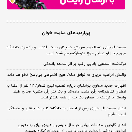
پربازدیدهای سایت خوان
محمد قوچانی: عبدالکریم سروش همچنان نسخه قناعت و پاکسازی دانشگاه
می‌پیچد | او تسلیم موج نئومارکسیسم شده است
درگذشت اسماعیل بابایی راغب بر اثر سانحه رانندگی
واکنش ابراهیم عزیزی به توافق مکه/ هیچ اشتباهی بی‌پاسخ نخواهد ماند
اظهارات جدید معاون پزشکیان درباره تصمیم‌گیری شعام/ ۱۲ نفر از اعضا به
امضای تفاهم‌نامه رأی مثبت داده‌اند و یک نفر رأی منفی/ صدای طیف
وابسته یا نزدیک به همان یک نفر از همه بلندتر است
ادعای محمدباقر خرازی پس از احضار به دادگاه؛ کلیپ‌ها جعلی و ساختگی
است +فیلم
ادعای گاردین: مقامات ایرانی در حال بررسی راهبردی برای به تعویق
انداختن توافق با دولت ترامپ تا پس از انتخابات کنگره هستند