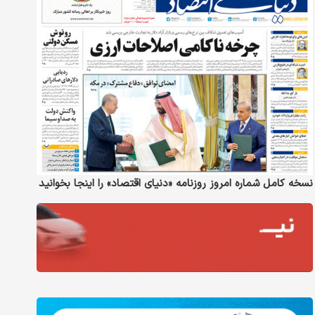
نسخه کامل شماره امروز روزنامه «دنیای‌ اقتصاد» را اینجا بخوانید