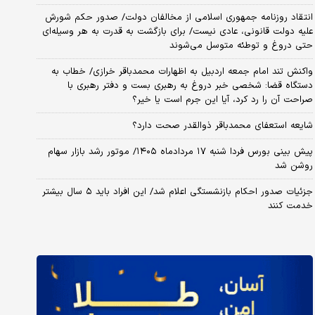
انتقاد روزنامه جمهوری اسلامی از مخالفان دولت/ صدور حکم شورش
علیه دولت قانونی، عادی نیست/ برای بازگشت به قدرت به هر وسیله‌ای
حتی دروغ و توطئه متوسل می‌شوند
واکنش تند امام جمعه اردبیل به اظهارات محمدباقر خرازی/ خطاب به
دستگاه قضا: شخصی خبر دروغ به رهبری بست و دفتر رهبری با
صراحت آن را رد کرد، آیا این جرم است یا خیر؟
شایعه استعفای محمدباقر ذوالقدر صحت دارد؟
پیش بینی بورس فردا شنبه ۱۷ مردادماه ۱۴۰۵/ موتور رشد بازار سهام
روشن شد
جزئیات صدور احکام بازنشستگی اعلام شد/ این افراد باید ۵ سال بیشتر
خدمت کنند