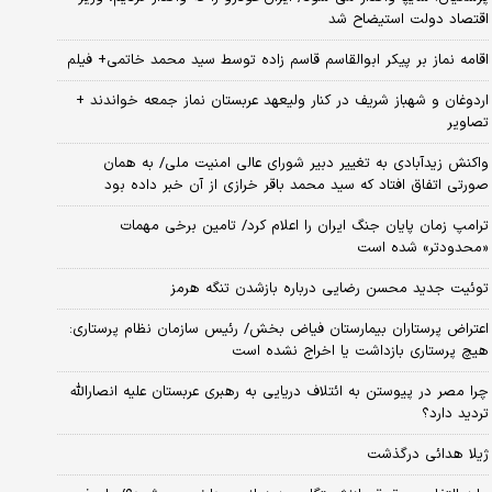
اقتصاد دولت استیضاح شد
اقامه نماز بر پیکر ابوالقاسم قاسم زاده توسط سید محمد خاتمی+ فیلم
اردوغان و شهباز شریف در کنار ولیعهد عربستان نماز جمعه خواندند +
تصاویر
واکنش زیدآبادی به تغییر دبیر شورای عالی امنیت ملی/ به همان
صورتی اتفاق افتاد که سید محمد باقر خرازی از آن خبر داده بود
ترامپ زمان پایان جنگ ایران را اعلام کرد/ تامین برخی مهمات
«محدودتر» شده است
توئیت جدید محسن رضایی درباره بازشدن تنگه هرمز
اعتراض پرستاران بیمارستان فیاض بخش/ رئیس سازمان نظام پرستاری:
هیچ پرستاری بازداشت یا اخراج نشده است
چرا مصر در پیوستن به ائتلاف دریایی به رهبری عربستان علیه انصارالله
تردید دارد؟
ژیلا هدائی درگذشت