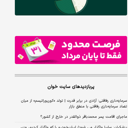
پربازدیدهای سایت خوان
سرمایه‌داری رفاقتی؛ آزادی در برابر قدرت | تولد «کورپوراتیسم» از میان
تضاد سرمایه‌داری رفاقتی با منطق بازار
ماجرای اقامت پسر محمدباقر ذوالقدر در خارج از کشور؟
پزشکیان: سایپا واگذار می شود/ ایران‌خودرو را که واگذار کردیم، وزیر