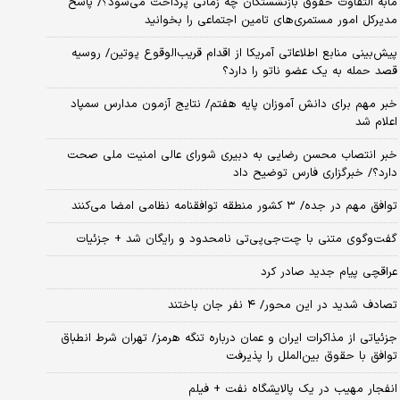
مابه التفاوت حقوق بازنشستگان چه زمانی پرداخت می‌شود؟/ پاسخ
مدیرکل امور مستمری‌های تامین اجتماعی را بخوانید
پیش‌بینی منابع اطلاعاتی آمریکا از اقدام قریب‌الوقوع پوتین/ روسیه
قصد حمله به یک عضو ناتو را دارد؟
خبر مهم برای دانش آموزان پایه هفتم/ نتایج آزمون مدارس سمپاد
اعلام شد
خبر انتصاب محسن رضایی به دبیری شورای عالی امنیت ملی صحت
دارد؟/ خبرگزاری فارس توضیح داد
توافق مهم در جده/ ۳ کشور منطقه توافقنامه نظامی امضا می‌کنند
گفت‌وگوی متنی با چت‌جی‌پی‌تی نامحدود و رایگان شد + جزئیات
عراقچی پیام جدید صادر کرد
تصادف شدید در این محور/ ۴ نفر جان باختند
جزئیاتی از مذاکرات ایران و عمان درباره تنگه هرمز/ تهران شرط انطباق
توافق با حقوق بین‌الملل را پذیرفت
انفجار مهیب در یک پالایشگاه نفت + فیلم