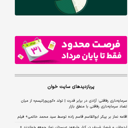
پربازدیدهای سایت خوان
سرمایه‌داری رفاقتی؛ آزادی در برابر قدرت | تولد «کورپوراتیسم» از میان
تضاد سرمایه‌داری رفاقتی با منطق بازار
اقامه نماز بر پیکر ابوالقاسم قاسم زاده توسط سید محمد خاتمی+ فیلم
اردوغان و شهباز شریف در کنار ولیعهد عربستان نماز جمعه خواندند +