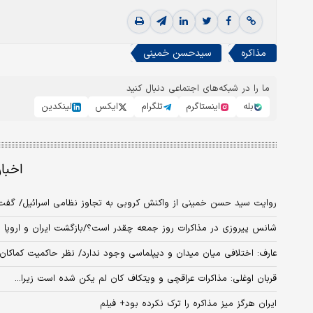
مذاکره
سیدحسن خمینی
ما را در شبکه‌های اجتماعی دنبال کنید
بله
اینستاگرم
تلگرام
ایکس
لینکدین
اخبا
روایت سید حسن خمینی از واکنش کروبی به تجاوز نظامی اسرائیل/ گفت
شانس پیروزی در مذاکرات روز جمعه چقدر است؟/بازگشت ایران و اروپا به
عارف: اختلافی میان میدان و دیپلماسی وجود ندارد/ نظر حاکمیت کماکان ا
قربان اوغلی: مذاکرات عراقچی و ویتکاف کان لم یکن شده است زیرا...
ایران هرگز میز مذاکره را ترک نکرده بود+ فیلم